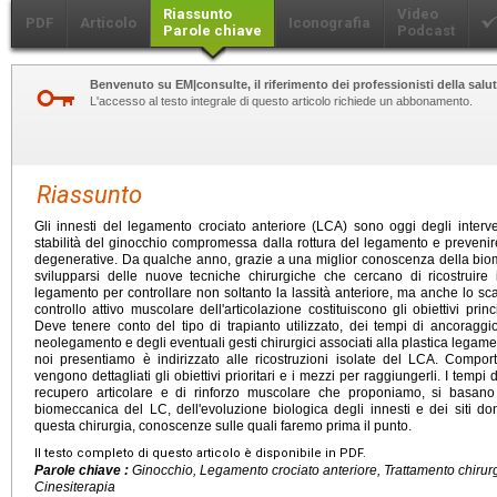
Riassunto
Video
PDF
Articolo
Iconografia
Parole chiave
Podcast
Benvenuto su EM|consulte, il riferimento dei professionisti della salut
L'accesso al testo integrale di questo articolo richiede un abbonamento.
Riassunto
Gli innesti del legamento crociato anteriore (LCA) sono oggi degli interve
stabilità del ginocchio compromessa dalla rottura del legamento e prevenir
degenerative. Da qualche anno, grazie a una miglior conoscenza della bi
svilupparsi delle nuove tecniche chirurgiche che cercano di ricostruire 
legamento per controllare non soltanto la lassità anteriore, ma anche lo scat
controllo attivo muscolare dell'articolazione costituiscono gli obiettivi prin
Deve tenere conto del tipo di trapianto utilizzato, dei tempi di ancoraggio d
neolegamento e degli eventuali gesti chirurgici associati alla plastica lega
noi presentiamo è indirizzato alle ricostruzioni isolate del LCA. Compor
vengono dettagliati gli obiettivi prioritari e i mezzi per raggiungerli. I temp
recupero articolare e di rinforzo muscolare che proponiamo, si basano 
biomeccanica del LC, dell'evoluzione biologica degli innesti e dei siti don
questa chirurgia, conoscenze sulle quali faremo prima il punto.
Il testo completo di questo articolo è disponibile in PDF.
Parole chiave :
Ginocchio, Legamento crociato anteriore, Trattamento chirur
Cinesiterapia