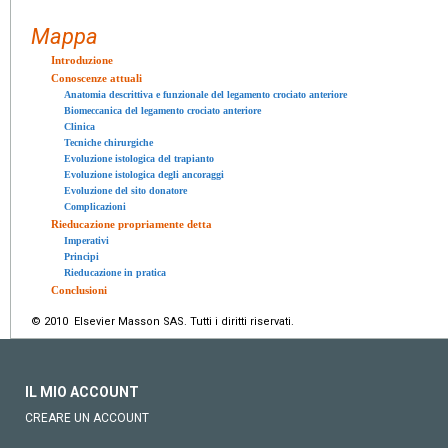
Mappa
Introduzione
Conoscenze attuali
Anatomia descrittiva e funzionale del legamento crociato anteriore
Biomeccanica del legamento crociato anteriore
Clinica
Tecniche chirurgiche
Evoluzione istologica del trapianto
Evoluzione istologica degli ancoraggi
Evoluzione del sito donatore
Complicazioni
Rieducazione propriamente detta
Imperativi
Principi
Rieducazione in pratica
Conclusioni
© 2010 Elsevier Masson SAS. Tutti i diritti riservati.
IL MIO ACCOUNT
CREARE UN ACCOUNT