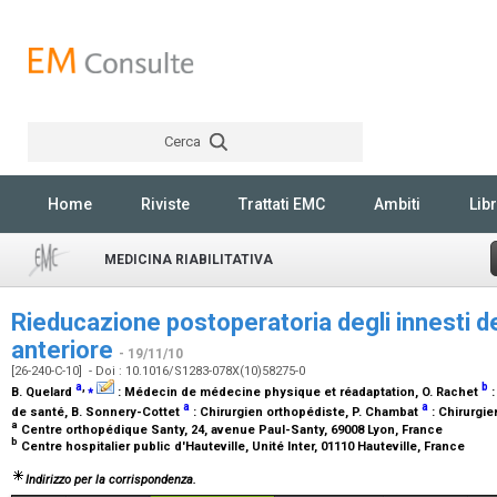
Cerca
Rechercher
Home
Riviste
Trattati EMC
Ambiti
Libr
MEDICINA RIABILITATIVA
Rieducazione postoperatoria degli innesti d
anteriore
- 19/11/10
[26-240-C-10] - Doi : 10.1016/S1283-078X(10)58275-0
a
,
⁎
b
B. Quelard
:
Médecin de médecine physique et réadaptation
, O. Rachet
a
a
de santé
, B. Sonnery-Cottet
:
Chirurgien orthopédiste
, P. Chambat
:
Chirurgie
a
Centre orthopédique Santy, 24, avenue Paul-Santy, 69008 Lyon, France
b
Centre hospitalier public d'Hauteville, Unité Inter, 01110 Hauteville, France
Indirizzo per la corrispondenza.