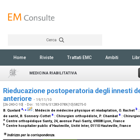
Cerca
Rechercher
Home
Riviste
Trattati EMC
Ambiti
Libr
MEDICINA RIABILITATIVA
Rieducazione postoperatoria degli innesti d
anteriore
- 19/11/10
[26-240-C-10] - Doi : 10.1016/S1283-078X(10)58275-0
a
,
⁎
b
B. Quelard
:
Médecin de médecine physique et réadaptation
, O. Rachet
a
a
de santé
, B. Sonnery-Cottet
:
Chirurgien orthopédiste
, P. Chambat
:
Chirurgie
a
Centre orthopédique Santy, 24, avenue Paul-Santy, 69008 Lyon, France
b
Centre hospitalier public d'Hauteville, Unité Inter, 01110 Hauteville, France
Indirizzo per la corrispondenza.