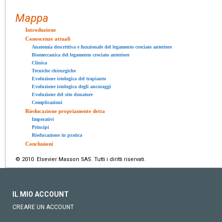
Mappa
Introduzione
Conoscenze attuali
Anatomia descrittiva e funzionale del legamento crociato anteriore
Biomeccanica del legamento crociato anteriore
Clinica
Tecniche chirurgiche
Evoluzione istologica del trapianto
Evoluzione istologica degli ancoraggi
Evoluzione del sito donatore
Complicazioni
Rieducazione propriamente detta
Imperativi
Principi
Rieducazione in pratica
Conclusioni
© 2010 Elsevier Masson SAS. Tutti i diritti riservati.
IL MIO ACCOUNT
CREARE UN ACCOUNT