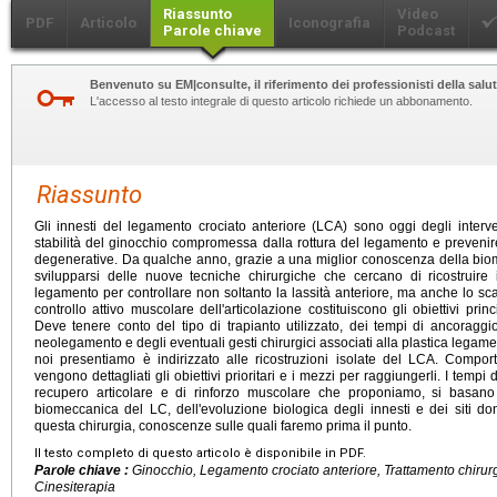
Riassunto
Video
PDF
Articolo
Iconografia
Parole chiave
Podcast
Benvenuto su EM|consulte, il riferimento dei professionisti della salut
L'accesso al testo integrale di questo articolo richiede un abbonamento.
Riassunto
Gli innesti del legamento crociato anteriore (LCA) sono oggi degli interve
stabilità del ginocchio compromessa dalla rottura del legamento e prevenir
degenerative. Da qualche anno, grazie a una miglior conoscenza della bi
svilupparsi delle nuove tecniche chirurgiche che cercano di ricostruire 
legamento per controllare non soltanto la lassità anteriore, ma anche lo scat
controllo attivo muscolare dell'articolazione costituiscono gli obiettivi prin
Deve tenere conto del tipo di trapianto utilizzato, dei tempi di ancoraggio d
neolegamento e degli eventuali gesti chirurgici associati alla plastica lega
noi presentiamo è indirizzato alle ricostruzioni isolate del LCA. Compor
vengono dettagliati gli obiettivi prioritari e i mezzi per raggiungerli. I temp
recupero articolare e di rinforzo muscolare che proponiamo, si basano 
biomeccanica del LC, dell'evoluzione biologica degli innesti e dei siti don
questa chirurgia, conoscenze sulle quali faremo prima il punto.
Il testo completo di questo articolo è disponibile in PDF.
Parole chiave :
Ginocchio, Legamento crociato anteriore, Trattamento chirur
Cinesiterapia