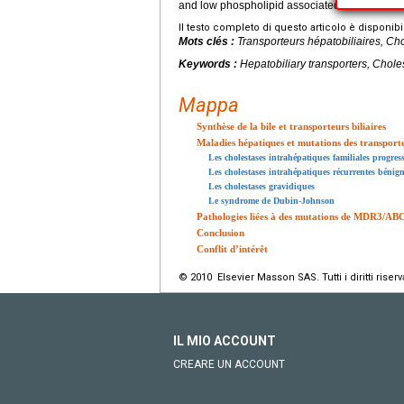
and low phospholipid associated cholelithiasi
Il testo completo di questo articolo è disponibi
Mots clés :
Transporteurs hépatobiliaires, 
Keywords :
Hepatobiliary transporters, Cho
Mappa
Synthèse de la bile et transporteurs biliaires
Maladies hépatiques et mutations des transporte
Les cholestases intrahépatiques familiales progress
Les cholestases intrahépatiques récurrentes bénig
Les cholestases gravidiques
Le syndrome de Dubin-Johnson
Pathologies liées à des mutations de MDR3/ABC
Conclusion
Conflit d’intérêt
© 2010 Elsevier Masson SAS. Tutti i diritti riserva
IL MIO ACCOUNT
CREARE UN ACCOUNT