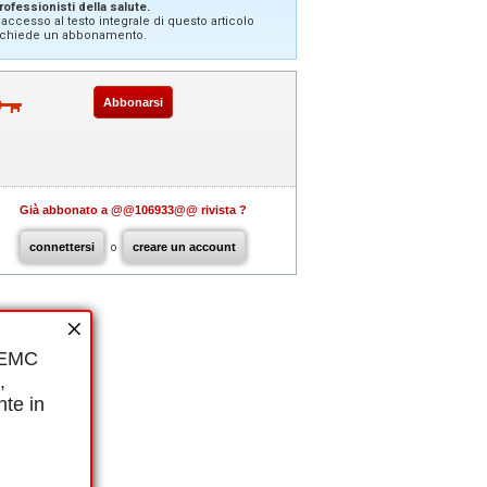
rofessionisti della salute.
'accesso al testo integrale di questo articolo
ichiede un abbonamento.
Abbonarsi
Già abbonato a @@106933@@ rivista ?
connettersi
o
creare un account
i EMC
,
nte in