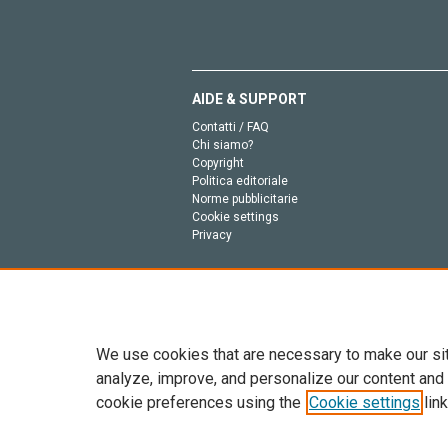
AIDE & SUPPORT
Contatti / FAQ
Chi siamo?
Copyright
Politica editoriale
Norme pubblicitarie
Cookie settings
Privacy
We use cookies that are necessary to make our si
analyze, improve, and personalize our content and
cookie preferences using the
Cookie settings
link
Tutto il contenuto di questo sito: Copyright © 2026 
dell’intelligenza artificiale, e tecnologie simili