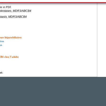
s (LPAC).
le in PDF.
Cholestases, MDR3/ABCB4
lestasis, MDR3/ABCB4
urs hépatobiliaires
ives
nes
B4 chez l’adulte
ti.