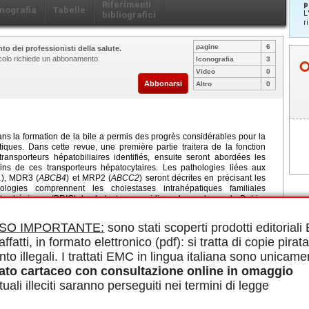
Riferimenti
p
nografia
Tabelle
L
bibliografici
r
pagine
6
to dei professionisti della salute.
ticolo richiede un abbonamento.
Iconografia
3
Video
0
Abbonarsi
Altro
0
dans la formation de la bile a permis des progrès considérables pour la
ques. Dans cette revue, une première partie traitera de la fonction
transporteurs hépatobiliaires identifiés, ensuite seront abordées les
ins de ces transporteurs hépatocytaires. Les pathologies liées aux
1
), MDR3 (
ABCB4
) et MRP2 (
ABCC2
) seront décrites en précisant les
logies comprennent les cholestases intrahépatiques familiales
ntes bénignes (BRIC), la cholestase gravidique, le syndrome de Dubin-
estérol chez l’adulte jeune (syndrome LPAC).
ISO IMPORTANTE:
sono stati scoperti prodotti editorial
le in PDF.
affatti, in formato elettronico (pdf): si tratta di copie pirata
nto illegali. I trattati EMC in lingua italiana sono unicame
enhanced our understanding of bile formation and some liver diseases. In
ato cartaceo con consultazione online in omaggio
iliary transporters and their function. Then, some liver diseases related
B1
, BSEP
/ABCB11
, MDR3 /
ABCB4
and MRP2
/ABCC2
) will be described
uali illeciti saranno perseguiti nei termini di legge
e diseases include progressive familial intrahepatic cholestasis (PFIC),
RIC), intrahepatic cholestasis of pregnancy, Dubin-Johnson’s syndrome