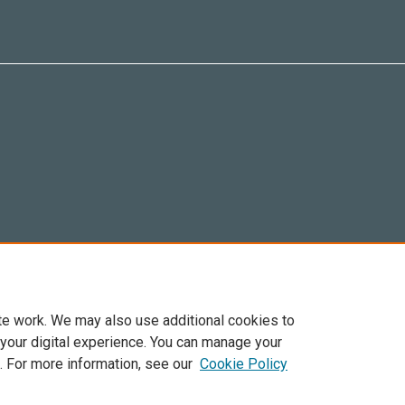
te work. We may also use additional cookies to
 your digital experience. You can manage your
. For more information, see our
Cookie Policy
Elsevier, i suoi licenziatari e contributori. Tutti i diritti sono riservati. Inclusi dirit
. Per tutto il contenuto ‘open access’ sono applicati i termini della licenza Creative C