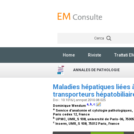
Cerca
Home
Riviste
Trattati E
ANNALES DE PATHOLOGIE
Maladies hépatiques liées 
transporteurs hépatobiliai
Doi : 10.1016/j.annpat.2010.08.025
a
,
b
,
c
Dominique Wendum
a
Service d’anatomie et cytologie pathologiques, 
Paris cedex 12, France
b
UPMC, UMR_S 938, université de Paris-06, 75005
c
Inserm, UMR_S 938, 75012 Paris, France