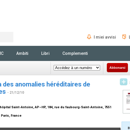
I miei avvisi
Rechercher
MC
Ambiti
Libri
Complementi
Abbonarsi
à des anomalies héréditaires de
res
- 21/12/10
hôpital Saint-Antoine, AP–HP, 184, rue du faubourg-Saint-Antoine, 7551
 Paris, France
B