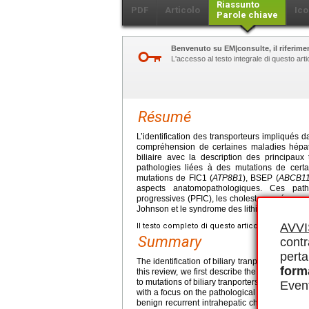
Riassunto
PDF
Articolo
Ico
Parole chiave
Benvenuto su EM|consulte, il riferimen
L'accesso al testo integrale di questo ar
Résumé
L’identification des transporteurs impliqués 
compréhension de certaines maladies hépati
biliaire avec la description des principaux 
pathologies liées à des mutations de certa
mutations de FIC1 (
ATP8B1
), BSEP (
ABCB1
aspects anatomopathologiques. Ces patho
progressives (PFIC), les cholestases récurre
Johnson et le syndrome des lithiases de chol
AVV
Il testo completo di questo articolo è disponibi
Summary
contr
perta
The identification of biliary tranporters has 
form
this review, we first describe the main hepatob
to mutations of biliary tranporters (FIC1
/ATP8
Event
with a focus on the pathological aspects. Thes
benign recurrent intrahepatic cholestasis (B