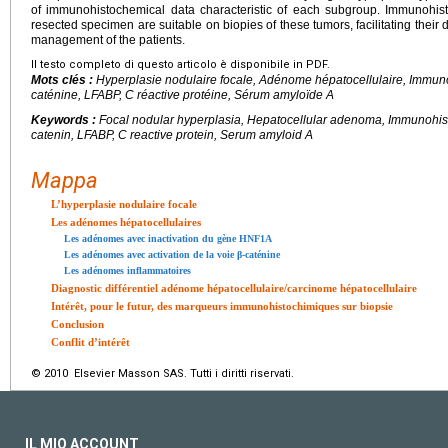
of immunohistochemical data characteristic of each subgroup. Immunohist
resected specimen are suitable on biopies of these tumors, facilitating their 
management of the patients.
Il testo completo di questo articolo è disponibile in PDF.
Mots clés :
Hyperplasie nodulaire focale, Adénome hépatocellulaire, Immuno
caténine, LFABP, C réactive protéine, Sérum amyloïde A
Keywords :
Focal nodular hyperplasia, Hepatocellular adenoma, Immunohist
catenin, LFABP, C reactive protein, Serum amyloid A
Mappa
L’hyperplasie nodulaire focale
Les adénomes hépatocellulaires
Les adénomes avec inactivation du gène HNF1A
Les adénomes avec activation de la voie β-caténine
Les adénomes inflammatoires
Diagnostic différentiel adénome hépatocellulaire/carcinome hépatocellulaire
Intérêt, pour le futur, des marqueurs immunohistochimiques sur biopsie
Conclusion
Conflit d’intérêt
© 2010 Elsevier Masson SAS. Tutti i diritti riservati.
IL MIO ACCOUNT