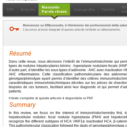
Riassunto
Ri
PDF
Articolo
Iconografia
Tabelle
Parole chiave
bib
Benvenuto su EM|consulte, il riferimento dei professionisti della salut
L'accesso al testo integrale di questo articolo richiede un abbonamento.
Résumé
Dans cette revue, nous décrivons l’intérêt de l’immunohistochimie qui perm
types de nodules hépatocytaires bénins : hyperplasie nodulaire focale (HNF
d’autre part, d’identifier les sous-types d’adénome : AHC avec inactivation 
AHC inflammatoire. Cette classification pathomoléculaire des adénomes 
génotype/phénotype ayant permis d’identifier des critères immunohistochi
caractéristiques immunohistochimiques décrites sur les pièces de résecti
biopsies de ces tumeurs, facilitant ainsi leur diagnostic et qui permet d’
patients.
Il testo completo di questo articolo è disponibile in PDF.
Summary
In this review, we focus on the interest of immunohistochemistry first, t
hepatocellular nodules: focal nodular hyperplasia (FNH) and hepatoc
recognize the different subtypes of HCA: HNF1⍺ inactivated HCA, β-caten
This pathomolecular classication followed the study of genotype/phenotype cor