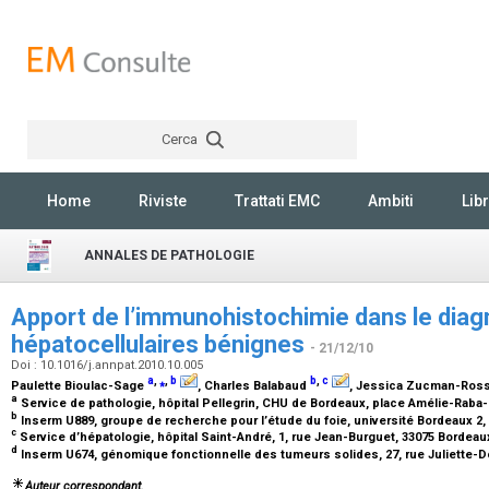
Cerca
Rechercher
Home
Riviste
Trattati EMC
Ambiti
Libr
ANNALES DE PATHOLOGIE
Apport de l’immunohistochimie dans le dia
hépatocellulaires bénignes
- 21/12/10
Doi : 10.1016/j.annpat.2010.10.005
a
,
⁎
,
b
b
,
c
Paulette Bioulac-Sage
, Charles Balabaud
, Jessica Zucman-Ros
a
Service de pathologie, hôpital Pellegrin, CHU de Bordeaux, place Amélie-Raba
b
Inserm U889, groupe de recherche pour l’étude du foie, université Bordeaux 2
c
Service d’hépatologie, hôpital Saint-André, 1, rue Jean-Burguet, 33075 Bordea
d
Inserm U674, génomique fonctionnelle des tumeurs solides, 27, rue Juliette-D
Auteur correspondant.