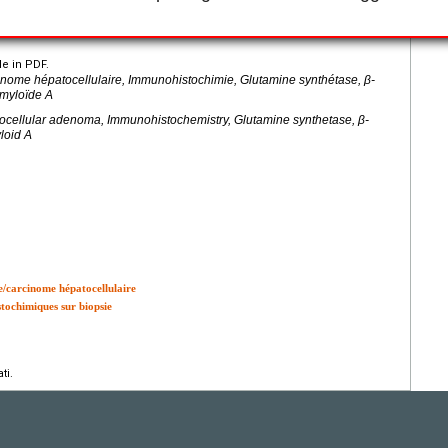
 of each subgroup. Immunohistochemical characteristics described on
hese tumors, facilitating their diagnosis and therefore allowing a better
le in PDF.
énome hépatocellulaire, Immunohistochimie, Glutamine synthétase, β-
amyloïde A
ocellular adenoma, Immunohistochemistry, Glutamine synthetase, β-
loid A
e/carcinome hépatocellulaire
tochimiques sur biopsie
ti.