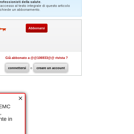
rofessionisti della salute.
'accesso al testo integrale di questo articolo
ichiede un abbonamento.
Abbonarsi
Già abbonato a @@106933@@ rivista ?
connettersi
o
creare un account
i EMC
,
nte in