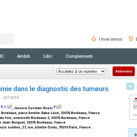
I miei avvisi
Rechercher
MC
Ambiti
Libri
Complementi
Abbonarsi
imie dans le diagnostic des tumeurs
s
- 21/12/10
b
,
c
d
d
, Jessica Zucman-Rossi
de Bordeaux, place Amélie-Raba-Léon, 33076 Bordeaux, France
u foie, université Bordeaux 2, 33076 Bordeaux, France
rue Jean-Burguet, 33075 Bordeaux, France
rs solides, 27, rue Juliette-Dodu, 75010 Paris, France
B