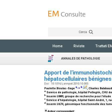
Cerca
Home
Riviste
Trattati E
ANNALES DE PATHOLOGIE
Apport de l’immunohistoch
hépatocellulaires bénigne
Doi : 10.1016/j.annpat.2010.10.005
a
,
⁎
,
b
Paulette Bioulac-Sage
, Charles Balabau
a
Service de pathologie, hôpital Pellegrin, CHU 
b
Inserm U889, groupe de recherche pour l’étude d
c
Service d’hépatologie, hôpital Saint-André, 1, 
d
Inserm U674, génomique fonctionnelle des tumeu
Auteur correspondant.