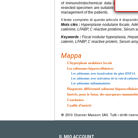
of immunohistochemical data characteristic
resected specimen are suitable on biopies of t
management of the patients.
Il testo completo di questo articolo è disponibi
Mots clés :
Hyperplasie nodulaire focale, Ad
caténine, LFABP, C réactive protéine, Sérum 
Keywords :
Focal nodular hyperplasia, Hepat
catenin, LFABP, C reactive protein, Serum amy
Mappa
L’hyperplasie nodulaire focale
Les adénomes hépatocellulaires
Les adénomes avec inactivation du gène HNF1A
Les adénomes avec activation de la voie β-caténine
Les adénomes inflammatoires
Diagnostic différentiel adénome hépatocellulair
Intérêt, pour le futur, des marqueurs immunohis
Conclusion
Conflit d’intérêt
© 2010 Elsevier Masson SAS. Tutti i diritti riserva
IL MIO ACCOUNT