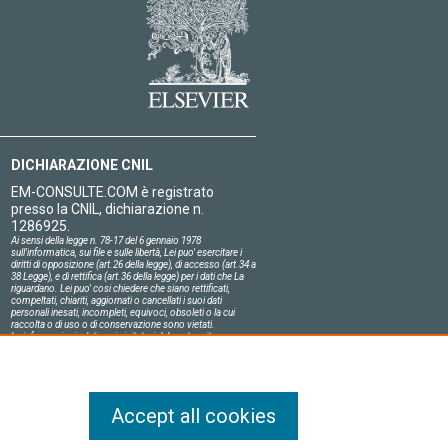
DICHIARAZIONE CNIL
EM-CONSULTE.COM è registrato
presso la CNIL, dichiarazione n.
1286925.
Ai sensi della legge n. 78-17 del 6 gennaio 1978
sull'informatica, sui file e sulle libertà, Lei puo' esercitare i
diritti di opposizione (art.26 della legge), di accesso (art.34 a
38 Legge), e di rettifica (art.36 della legge) per i dati che La
riguardano. Lei puo' cosi chiedere che siano rettificati,
compeltati, chiariti, aggiornati o cancellati i suoi dati
personali inesati, incompleti, equivoci, obsoleti o la cui
raccolta o di uso o di conservazione sono vietati.
Le informazioni relative ai visitatori del nostro sito,
compresa la loro identità, sono confidenziali.
Il responsabile del sito si impegna sull'onore a rispettare le
condizioni legali di confidenzialità applicabili in Francia e a
non divulgare tali informazioni a terzi.
Accept all cookies