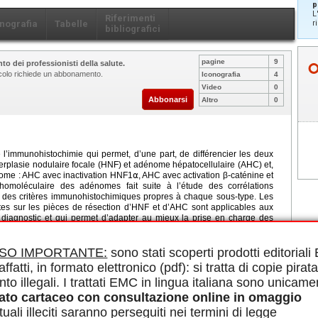
p
L
Riferimenti
r
nografia
Tabelle
bibliografici
pagine
9
to dei professionisti della salute.
ticolo richiede un abbonamento.
Iconografia
4
Video
0
Abbonarsi
Altro
0
e l’immunohistochimie qui permet, d’une part, de différencier les deux
erplasie nodulaire focale (HNF) et adénome hépatocellulaire (AHC) et,
dénome : AHC avec inactivation HNF1⍺, AHC avec activation β-caténine et
thomoléculaire des adénomes fait suite à l’étude des corrélations
r des critères immunohistochimiques propres à chaque sous-type. Les
tes sur les pièces de résection d’HNF et d’AHC sont applicables aux
ur diagnostic et qui permet d’adapter au mieux la prise en charge des
le in PDF.
ISO IMPORTANTE:
sono stati scoperti prodotti editorial
affatti, in formato elettronico (pdf): si tratta di copie pirata
nto illegali. I trattati EMC in lingua italiana sono unicame
immunohistochemistry first, to differentiate the two types of benign
perplasia (FNH) and hepatocellular adenoma (HCA) and second, to
ato cartaceo con consultazione online in omaggio
NF1⍺ inactivated HCA, β-catenin activated HCA and inflammatory HCA.
uali illeciti saranno perseguiti nei termini di legge
study of genotype/phenotype correlations which led to the identification