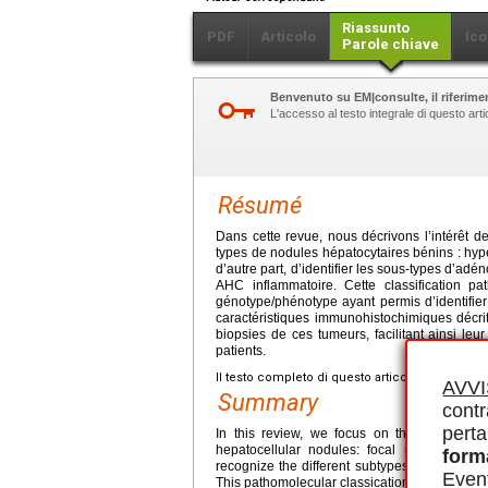
Riassunto
PDF
Articolo
Ico
Parole chiave
Benvenuto su EM|consulte, il riferimen
L'accesso al testo integrale di questo ar
Résumé
Dans cette revue, nous décrivons l’intérêt d
types de nodules hépatocytaires bénins : hyp
d’autre part, d’identifier les sous-types d’a
AHC inflammatoire. Cette classification pa
génotype/phénotype ayant permis d’identifie
caractéristiques immunohistochimiques décri
biopsies de ces tumeurs, facilitant ainsi le
patients.
Il testo completo di questo articolo è disponibi
AVV
Summary
contr
perta
In this review, we focus on the interest of 
hepatocellular nodules: focal nodular hy
form
recognize the different subtypes of HCA: H
Event
This pathomolecular classication followed the 