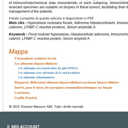
of immunohistochemical data characteristic of each subgroup. Immunohist
resected specimen are suitable on biopies of these tumors, facilitating their 
management of the patients.
Il testo completo di questo articolo è disponibile in PDF.
Mots clés :
Hyperplasie nodulaire focale, Adénome hépatocellulaire, Immuno
caténine, LFABP, C réactive protéine, Sérum amyloïde A
Keywords :
Focal nodular hyperplasia, Hepatocellular adenoma, Immunohist
catenin, LFABP, C reactive protein, Serum amyloid A
Mappa
L’hyperplasie nodulaire focale
Les adénomes hépatocellulaires
Les adénomes avec inactivation du gène HNF1A
Les adénomes avec activation de la voie β-caténine
Les adénomes inflammatoires
Diagnostic différentiel adénome hépatocellulaire/carcinome hépatocellulaire
Intérêt, pour le futur, des marqueurs immunohistochimiques sur biopsie
Conclusion
Conflit d’intérêt
© 2010 Elsevier Masson SAS. Tutti i diritti riservati.
IL MIO ACCOUNT