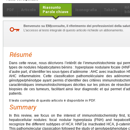
Riassunto
Ri
PDF
Articolo
Iconografia
Tabelle
Parole chiave
bib
Benvenuto su EM|consulte, il riferimento dei professionisti della salut
L'accesso al testo integrale di questo articolo richiede un abbonamento.
Résumé
Dans cette revue, nous décrivons l’intérêt de l’immunohistochimie qui perm
types de nodules hépatocytaires bénins : hyperplasie nodulaire focale (HNF
d’autre part, d’identifier les sous-types d’adénome : AHC avec inactivation 
AHC inflammatoire. Cette classification pathomoléculaire des adénomes 
génotype/phénotype ayant permis d’identifier des critères immunohistochi
caractéristiques immunohistochimiques décrites sur les pièces de résecti
biopsies de ces tumeurs, facilitant ainsi leur diagnostic et qui permet d’
patients.
Il testo completo di questo articolo è disponibile in PDF.
Summary
In this review, we focus on the interest of immunohistochemistry first, t
hepatocellular nodules: focal nodular hyperplasia (FNH) and hepatoc
recognize the different subtypes of HCA: HNF1⍺ inactivated HCA, β-caten
This pathomolecular classication followed the study of genotype/phenotype cor