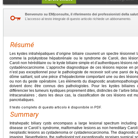
Benvenuto su EM|consulte, il riferimento dei professionisti della salut
L'accesso al testo integrale di questo articolo richiede un abbonamento.
Résumé
Les kystes intrahépatiques d’origine biliaire couvrent un spectre lésionnel 
comme la polykystose hépatorénale ou le syndrome de Caroli, des lési
Caroli non héréditaire ou le kyste biliaire simple et d’authentiques lésions
cystadénocarcinome. L’approche diagnostique de ces lésions repose en pre
n’est pas exceptionnel pour le pathologiste de recevoir soit une paroi de 
dôme saillant, soit une pièce d’hépatectomie comportant une ou des lésions 
ou non du geste opératoire. Les éléments du diagnostic anatomopathologiq
doivent donc être connus des pathologistes. Pour les kystes biliaires 
différencier les tumeurs kystiques proprement dites, distinctes de l’arbre bilia
intracanalaires ; dans les deux cas, la classification de ces lésions est 
pancréatiques.
Il testo completo di questo articolo è disponibile in PDF.
Summary
Intrahepatic biliary cysts encompass a large lesional spectrum including 
disease or Caroli’s syndrome, malformative lesions as non hereditary Caroli’
neoplastic lesions as cystadenoma or cystadenocarcinoma. The diagnostic app
imaging. Nevertheless, the pathologist not exceptionally receives surgical sp