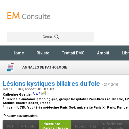
Cerca
Rechercher
Home
Riviste
Trattati EMC
Ambiti
Libr
ANNALES DE PATHOLOGIE
Lésions kystiques biliaires du foie
- 21/12/10
Doi : 10.1016/j.annpat.2010.09.009
a
,
⁎
,
b
Catherine Guettier
a
Service d’anatomie pathologique, groupe hospitalier Paul-Brousse-Bicêtre, AP
Kremlin-Bicetre cedex, France
b
Inserm U785, faculté de médecine Paris Sud, université Paris XI, Paris, France
Auteur correspondant.
Riassunto
Riferimenti
PDF
Articolo
Iconografia
Parole chiave
bibliografici