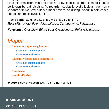
specimen resection with one or several cystic lesions. The clues for patholo
be known by pathologists. As regards neoplastic cystic lesions, true non
variants of intraductal biliary tumors have to be distinguished; in both cases, 
one of pancreatic cystic tumors.
Il testo completo di questo articolo è disponibile in PDF.
Mots clés :
Kyste, Foie, Voies biliaires, Cystadénome, Polykystose
Keywords :
Cyst, Liver, Biliary tract, Cystadenoma, Polycystic disease
Mappa
Lésions kystiques congénitales
Kystes non communiquants
Kystes communiquants
Lésions kystiques non congénitales
Kystes non communiquants
Kystes communiquants
Conclusion
Conflit d’intérêt
© 2010 Elsevier Masson SAS. Tutti i diritti riservati.
IL MIO ACCOUNT
CREARE UN ACCOUNT