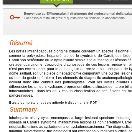
Benvenuto su EM|consulte, il riferimento dei professionisti della salut
L'accesso al testo integrale di questo articolo richiede un abbonamento.
Résumé
Les kystes intrahépatiques d’origine biliaire couvrent un spectre lésionnel 
comme la polykystose hépatorénale ou le syndrome de Caroli, des lési
Caroli non héréditaire ou le kyste biliaire simple et d’authentiques lésions
cystadénocarcinome. L’approche diagnostique de ces lésions repose en pre
n’est pas exceptionnel pour le pathologiste de recevoir soit une paroi de 
dôme saillant, soit une pièce d’hépatectomie comportant une ou des lésions 
ou non du geste opératoire. Les éléments du diagnostic anatomopathologiq
doivent donc être connus des pathologistes. Pour les kystes biliaires 
différencier les tumeurs kystiques proprement dites, distinctes de l’arbre bilia
intracanalaires ; dans les deux cas, la classification de ces lésions est 
pancréatiques.
Il testo completo di questo articolo è disponibile in PDF.
Summary
Intrahepatic biliary cysts encompass a large lesional spectrum including 
disease or Caroli’s syndrome, malformative lesions as non hereditary Caroli’
neoplastic lesions as cystadenoma or cystadenocarcinoma. The diagnostic app
imaging. Nevertheless, the pathologist not exceptionally receives surgical sp