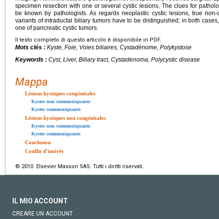
specimen resection with one or several cystic lesions. The clues for patholo
be known by pathologists. As regards neoplastic cystic lesions, true non
variants of intraductal biliary tumors have to be distinguished; in both cases, 
one of pancreatic cystic tumors.
Il testo completo di questo articolo è disponibile in PDF.
Mots clés :
Kyste, Foie, Voies biliaires, Cystadénome, Polykystose
Keywords :
Cyst, Liver, Biliary tract, Cystadenoma, Polycystic disease
Mappa
Lésions kystiques congénitales
Kystes non communiquants
Kystes communiquants
Lésions kystiques non congénitales
Kystes non communiquants
Kystes communiquants
Conclusion
Conflit d’intérêt
© 2010 Elsevier Masson SAS. Tutti i diritti riservati.
IL MIO ACCOUNT
CREARE UN ACCOUNT