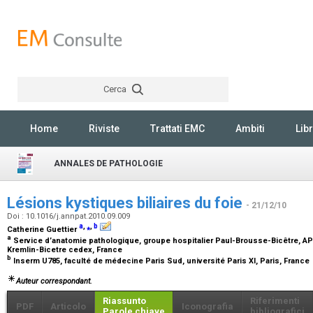
Cerca
Rechercher
Home
Riviste
Trattati EMC
Ambiti
Libr
ANNALES DE PATHOLOGIE
Lésions kystiques biliaires du foie
- 21/12/10
Doi : 10.1016/j.annpat.2010.09.009
a
,
⁎
,
b
Catherine Guettier
a
Service d’anatomie pathologique, groupe hospitalier Paul-Brousse-Bicêtre, AP
Kremlin-Bicetre cedex, France
b
Inserm U785, faculté de médecine Paris Sud, université Paris XI, Paris, France
Auteur correspondant.
Riassunto
Riferimenti
PDF
Articolo
Iconografia
Parole chiave
bibliografici