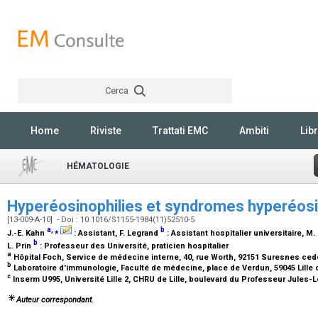
Cerca
Rechercher
Home
Riviste
Trattati EMC
Ambiti
Libr
HÉMATOLOGIE
Hyperéosinophilies et syndromes hyperéos
[13-009-A-10] - Doi : 10.1016/S1155-1984(11)52510-5
a
,
⁎
b
J.-E. Kahn
:
Assistant
, F. Legrand
:
Assistant hospitalier universitaire
, M
b
L. Prin
:
Professeur des Université, praticien hospitalier
a
Hôpital Foch, Service de médecine interne, 40, rue Worth, 92151 Suresnes ce
b
Laboratoire d'immunologie, Faculté de médecine, place de Verdun, 59045 Lille
c
Inserm U995, Université Lille 2, CHRU de Lille, boulevard du Professeur Jules-L
Auteur correspondant.