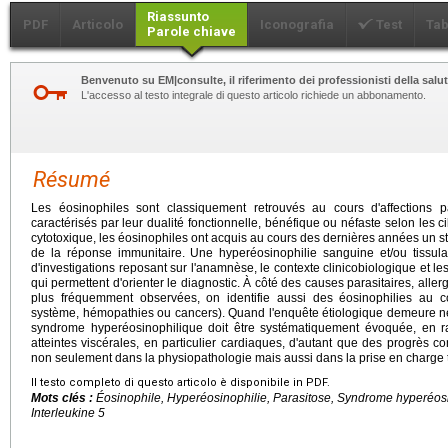
Riassunto
PDF
Articolo
Iconografia
Test
Tab
Parole chiave
Benvenuto su EM|consulte, il riferimento dei professionisti della salut
L'accesso al testo integrale di questo articolo richiede un abbonamento.
Résumé
Les éosinophiles sont classiquement retrouvés au cours d'affections p
caractérisés par leur dualité fonctionnelle, bénéfique ou néfaste selon les ci
cytotoxique, les éosinophiles ont acquis au cours des dernières années un 
de la réponse immunitaire. Une hyperéosinophilie sanguine et/ou tiss
d'investigations reposant sur l'anamnèse, le contexte clinicobiologique et les
qui permettent d'orienter le diagnostic. À côté des causes parasitaires, all
plus fréquemment observées, on identifie aussi des éosinophilies au co
système, hémopathies ou cancers). Quand l'enquête étiologique demeure né
syndrome hyperéosinophilique doit être systématiquement évoquée, en ra
atteintes viscérales, en particulier cardiaques, d'autant que des progrès 
non seulement dans la physiopathologie mais aussi dans la prise en charge
Il testo completo di questo articolo è disponibile in PDF.
Mots clés :
Éosinophile, Hyperéosinophilie, Parasitose, Syndrome hyperéo
Interleukine 5