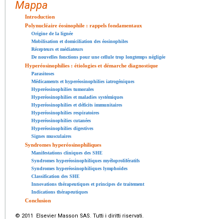
Mappa
Introduction
Polynucléaire éosinophile : rappels fondamentaux
Origine de la lignée
Mobilisation et domiciliation des éosinophiles
Récepteurs et médiateurs
De nouvelles fonctions pour une cellule trop longtemps négligée
Hyperéosinophilies : étiologies et démarche diagnostique
Parasitoses
Médicaments et hyperéosinophilies iatrogéniques
Hyperéosinophilies tumorales
Hyperéosinophilies et maladies systémiques
Hyperéosinophilies et déficits immunitaires
Hyperéosinophilies respiratoires
Hyperéosinophilies cutanées
Hyperéosinophilies digestives
Signes musculaires
Syndromes hyperéosinophiliques
Manifestations cliniques des SHE
Syndromes hyperéosinophiliques myéloprolifératifs
Syndromes hyperéosinophiliques lymphoïdes
Classification des SHE
Innovations thérapeutiques et principes de traitement
Indications thérapeutiques
Conclusion
© 2011 Elsevier Masson SAS. Tutti i diritti riservati.