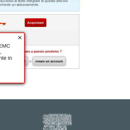
'accesso al testo integrale di questo articolo
ichiede un abbonamento.
Acquistare
i EMC
,
Già abbonato a questo prodotto ?
nte in
connettersi
o
creare un account