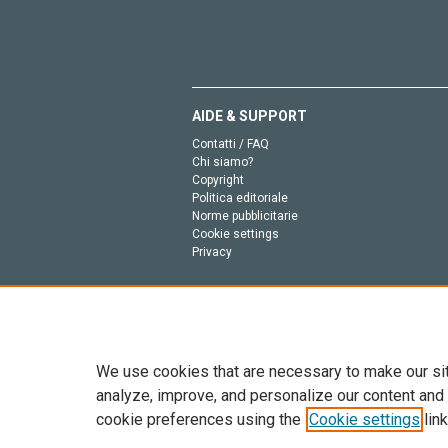
AIDE & SUPPORT
Contatti / FAQ
Chi siamo?
Copyright
Politica editoriale
Norme pubblicitarie
Cookie settings
Privacy
We use cookies that are necessary to make our si
analyze, improve, and personalize our content and
cookie preferences using the
Cookie settings
link
Tutto il contenuto di questo sito: Copyright © 2026 
dell’intelligenza artificiale, e tecnologie simili