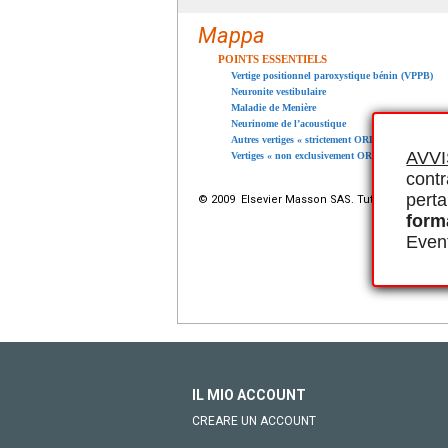
Mappa
POINTS ESSENTIELS
Vertige positionnel paroxystique bénin (VPPB)
Neuronite vestibulaire
Maladie de Menière
Neurinome de l’acoustique
Autres vertiges « strictement ORL »
AVV
Vertiges « non exclusivement ORL »
contr
perta
© 2009 Elsevier Masson SAS. Tutti i diritti riserva
form
Event
IL MIO ACCOUNT
CREARE UN ACCOUNT