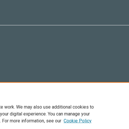
te work. We may also use additional cookies to
 your digital experience. You can manage your
. For more information, see our
Cookie Policy
Elsevier, i suoi licenziatari e contributori. Tutti i diritti sono riservati. Inclusi dirit
. Per tutto il contenuto ‘open access’ sono applicati i termini della licenza Creative C