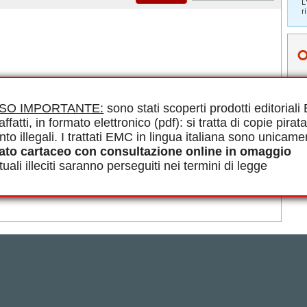
L
r
ISO IMPORTANTE:
sono stati scoperti prodotti editorial
affatti, in formato elettronico (pdf): si tratta di copie pirata
nto illegali. I trattati EMC in lingua italiana sono unicame
ti.
ato cartaceo con consultazione online in omaggio
uali illeciti saranno perseguiti nei termini di legge