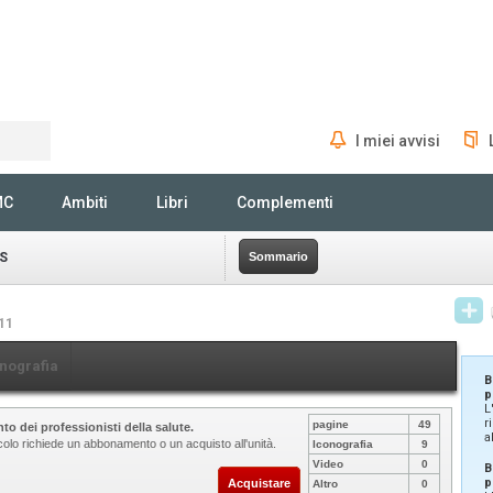
I miei avvisi
Rechercher
MC
Ambiti
Libri
Complementi
S
Sommario
/11
nografia
B
p
L
r
pagine
49
to dei professionisti della salute.
a
icolo richiede un abbonamento o un acquisto all'unità.
Iconografia
9
Video
0
B
p
Acquistare
Altro
0