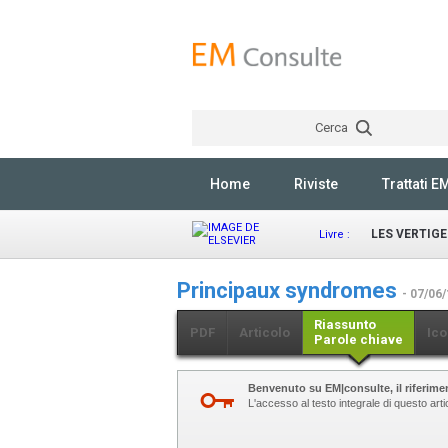
Cerca
Home
Riviste
Trattati E
LES VERTIGE
Livre :
Principaux syndromes
- 07/06
Riassunto
PDF
Articolo
Ico
Parole chiave
Benvenuto su EM|consulte, il riferimen
L'accesso al testo integrale di questo art