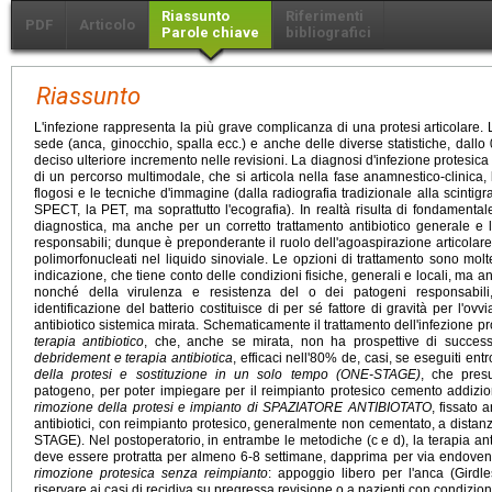
Riassunto
Riferimenti
PDF
Articolo
Parole chiave
bibliografici
Riassunto
L'infezione rappresenta la più grave complicanza di una protesi articolare.
sede (anca, ginocchio, spalla ecc.) e anche delle diverse statistiche, dallo
deciso ulteriore incremento nelle revisioni. La diagnosi d'infezione protesic
di un percorso multimodale, che si articola nella fase anamnestico-clinica, 
flogosi e le tecniche d'immagine (dalla radiografia tradizionale alla scintigraf
SPECT, la PET, ma soprattutto l'ecografia). In realtà risulta di fondament
diagnostica, ma anche per un corretto trattamento antibiotico generale e loc
responsabili; dunque è preponderante il ruolo dell'agoaspirazione articolare, 
polimorfonucleati nel liquido sinoviale. Le opzioni di trattamento sono mol
indicazione, che tiene conto delle condizioni fisiche, generali e locali, ma a
nonché della virulenza e resistenza del o dei patogeni responsabil
identificazione del batterio costituisce di per sé fattore di gravità per l'ovv
antibiotico sistemica mirata. Schematicamente il trattamento dell'infezione 
terapia antibiotico
, che, anche se mirata, non ha prospettive di successo
debridement e terapia antibiotica
, efficaci nell'80% de, casi, se eseguiti ent
della protesi e sostituzione in un solo tempo (ONE-STAGE)
, che presu
patogeno, per poter impiegare per il reimpianto protesico cemento addizion
rimozione della protesi e impianto di SPAZIATORE ANTIBIOTATO
, fissato 
antibiotici, con reimpianto protesico, generalmente non cementato, a distan
STAGE). Nel postoperatorio, in entrambe le metodiche (c e d), la terapia ant
deve essere protratta per almeno 6-8 settimane, dapprima per via endoven
rimozione protesica senza reimpianto
: appoggio libero per l'anca (Girdle
riservare ai casi di recidiva su pregressa revisione o a pazienti con condizi