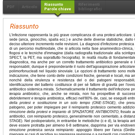
Riassunto
Riferimenti
PDF
Articolo
Parole chiave
bibliografici
Riassunto
L'infezione rappresenta la più grave complicanza di una protesi articolare.
sede (anca, ginocchio, spalla ecc.) e anche delle diverse statistiche, dallo
deciso ulteriore incremento nelle revisioni. La diagnosi d'infezione protesic
di un percorso multimodale, che si articola nella fase anamnestico-clinica, 
flogosi e le tecniche d'immagine (dalla radiografia tradizionale alla scintigraf
SPECT, la PET, ma soprattutto l'ecografia). In realtà risulta di fondament
diagnostica, ma anche per un corretto trattamento antibiotico generale e loc
responsabili; dunque è preponderante il ruolo dell'agoaspirazione articolare, 
polimorfonucleati nel liquido sinoviale. Le opzioni di trattamento sono mol
indicazione, che tiene conto delle condizioni fisiche, generali e locali, ma a
nonché della virulenza e resistenza del o dei patogeni responsabil
identificazione del batterio costituisce di per sé fattore di gravità per l'ovv
antibiotico sistemica mirata. Schematicamente il trattamento dell'infezione 
terapia antibiotico
, che, anche se mirata, non ha prospettive di successo
debridement e terapia antibiotica
, efficaci nell'80% de, casi, se eseguiti ent
della protesi e sostituzione in un solo tempo (ONE-STAGE)
, che presu
patogeno, per poter impiegare per il reimpianto protesico cemento addizion
rimozione della protesi e impianto di SPAZIATORE ANTIBIOTATO
, fissato 
antibiotici, con reimpianto protesico, generalmente non cementato, a distan
STAGE). Nel postoperatorio, in entrambe le metodiche (c e d), la terapia ant
deve essere protratta per almeno 6-8 settimane, dapprima per via endoven
rimozione protesica senza reimpianto
: appoggio libero per l'anca (Girdle
riservare ai casi di recidiva su pregressa revisione o a pazienti con condizi