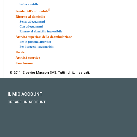
Sedia a rotelle
[
]
Guida dell'automobile
Ritorno al domicilio
Senza adeguamenti
Con adeguamenti
Ritorno al domicilio impossibile
Attività superiori della deambulazione
Per la persona arteritica
Per i soggetti «traumatici»
Uscite
Attività sportive
Conclusioni
© 2011 Elsevier Masson SAS. Tutti i diritti riservati.
IL MIO ACCOUNT
CREARE UN ACCOUNT