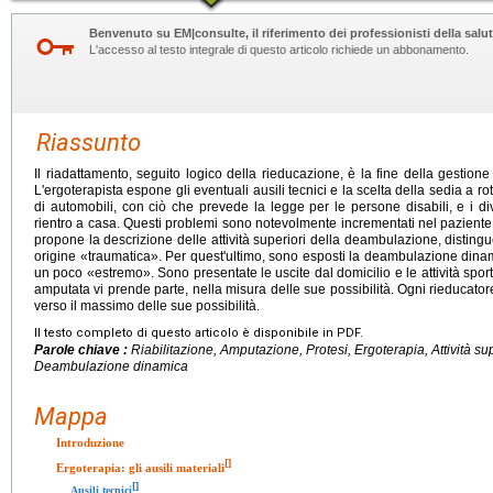
Benvenuto su EM|consulte, il riferimento dei professionisti della salut
L'accesso al testo integrale di questo articolo richiede un abbonamento.
Riassunto
Il riadattamento, seguito logico della rieducazione, è la fine della gestione
L'ergoterapista espone gli eventuali ausili tecnici e la scelta della sedia a ro
di automobili, con ciò che prevede la legge per le persone disabili, e i d
rientro a casa. Questi problemi sono notevolmente incrementati nel paziente c
propone la descrizione delle attività superiori della deambulazione, distingue
origine «traumatica». Per quest'ultimo, sono esposti la deambulazione dinamica
un poco «estremo». Sono presentate le uscite dal domicilio e le attività spo
amputata vi prende parte, nella misura delle sue possibilità. Ogni rieducato
verso il massimo delle sue possibilità.
Il testo completo di questo articolo è disponibile in PDF.
Parole chiave :
Riabilitazione, Amputazione, Protesi, Ergoterapia, Attività s
Deambulazione dinamica
Mappa
Introduzione
[
]
Ergoterapia: gli ausili materiali
[
]
Ausili tecnici