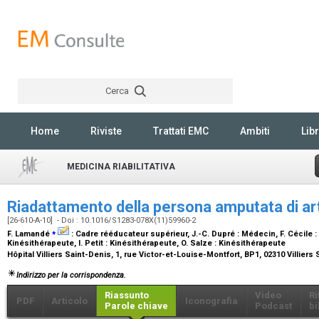
Cerca
Rechercher
Home
Riviste
Trattati EMC
Ambiti
Libr
MEDICINA RIABILITATIVA
Riadattamento della persona amputata di ar
[26-610-A-10] - Doi : 10.1016/S1283-078X(11)59960-2
⁎
F. Lamandé
:
Cadre rééducateur supérieur
, J.-C. Dupré :
Médecin
, F. Cécile :
Kinésithérapeute
, I. Petit :
Kinésithérapeute
, O. Salze :
Kinésithérapeute
Hôpital Villiers Saint-Denis, 1, rue Victor-et-Louise-Montfort, BP1, 02310 Villier
Indirizzo per la corrispondenza.
Riassunto
Video
Ri
PDF
Articolo
Iconografia
Parole chiave
Podcast
bi