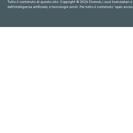
Tutto il contenuto di questo sito: Copyright © 2026 Elsevier, i suoi licenziatari e c
dell’intelligenza artificiale, e tecnologie simili. Per tutto il contenuto ‘open ac