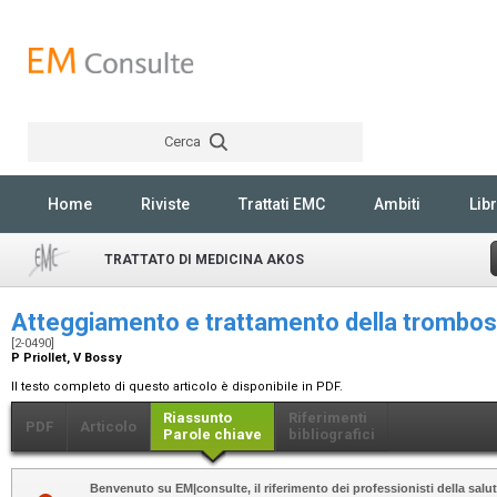
Cerca
Rechercher
Home
Riviste
Trattati EMC
Ambiti
Libr
TRATTATO DI MEDICINA AKOS
Atteggiamento e trattamento della trombo
[2-0490]
P Priollet, V Bossy
Il testo completo di questo articolo è disponibile in PDF.
Riassunto
Riferimenti
PDF
Articolo
Parole chiave
bibliografici
Benvenuto su EM|consulte, il riferimento dei professionisti della salut