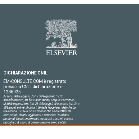
DICHIARAZIONE CNIL
EM-CONSULTE.COM è registrato
presso la CNIL, dichiarazione n.
1286925.
Ai sensi della legge n. 78-17 del 6 gennaio 1978
sull'informatica, sui file e sulle libertà, Lei puo' esercitare i
diritti di opposizione (art.26 della legge), di accesso (art.34 a
38 Legge), e di rettifica (art.36 della legge) per i dati che La
riguardano. Lei puo' cosi chiedere che siano rettificati,
compeltati, chiariti, aggiornati o cancellati i suoi dati
personali inesati, incompleti, equivoci, obsoleti o la cui
raccolta o di uso o di conservazione sono vietati.
Le informazioni relative ai visitatori del nostro sito,
compresa la loro identità, sono confidenziali.
Il responsabile del sito si impegna sull'onore a rispettare le
condizioni legali di confidenzialità applicabili in Francia e a