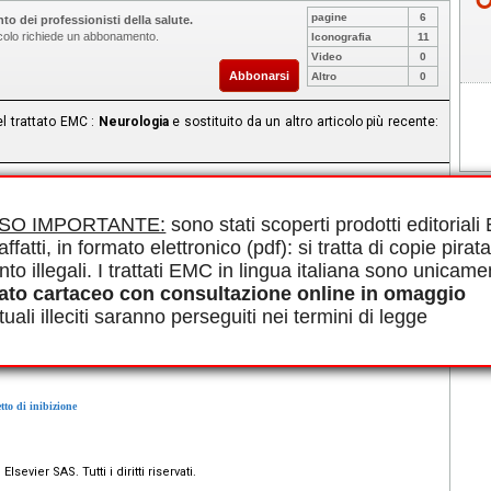
pagine
6
to dei professionisti della salute.
ticolo richiede un abbonamento.
Iconografia
11
Video
0
Abbonarsi
Altro
0
el trattato EMC :
Neurologia
e sostituito da un altro articolo più recente:
otalamico, sistema lemniscale, endorfine, deafferentazione
ISO IMPORTANTE:
sono stati scoperti prodotti editorial
affatti, in formato elettronico (pdf): si tratta di copie pirata
nto illegali. I trattati EMC in lingua italiana sono unicame
 dolore
ato cartaceo con consultazione online in omaggio
uali illeciti saranno perseguiti nei termini di legge
ediazione coinvolti nel controllo del dolore
llo del corno dorsale
etto di inibizione
lsevier SAS. Tutti i diritti riservati.