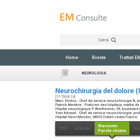
Cerca
Home
Riviste
Trattati E
NEUROLOGIA
Neurochirurgia del dolore (
[17-700-B-10]
Marc Sindou :
Chef de service neurochirurgie A, 
Patrick Mertens :
Praticien des hôpitaux, maître 
Hôpital neurologique P Wertheimer, 59, boulevard 
Yves Kéravel :
Chef de service neurochirurgie, pro
Hôpital Henri-Mondor, 94010 Créteil cedex France
Riassunto
PDF
Articolo
Ico
Parole chiave