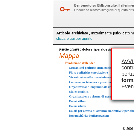
Benvenuto su EM|consulte, il riferimen
L'accesso al testo integrale di questo ar
Articolo archiviato
, inizialmente pubblicato n
cliccare qui per aprirlo
Parole chiave :
dolore, iperalgesia, fascio spin
Mappa
AVV
Evoluzione delle idee
contr
Meccanismi periferici della nocicezione
Fibre periferiche e nocicezione
perta
Vie coinvolte nella trasmissione e nel controllo del
form
Connessione talamica e proiezioni corticali
Event
Organizzazione longitudinale dei sistemi di neurom
Siti endorfinici
Organizzazione e sistemi di neuromediazione a live
Dolori riflessi
Dolori riferiti
Dolori per eccesso di afferenze nocicettive e per dif
Iperattività da deafferentazione
© 2001 E