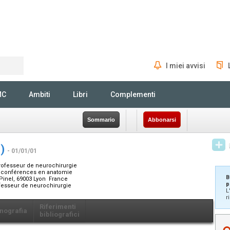
I miei avvisi
Rechercher
MC
Ambiti
Libri
Complementi
Sommario
Abbonarsi
I)
- 01/01/01
professeur de neurochirurgie
de conférences en anatomie
B
Pinel, 69003 Lyon France
p
fesseur de neurochirurgie
L
r
Riferimenti
nografia
bibliografici