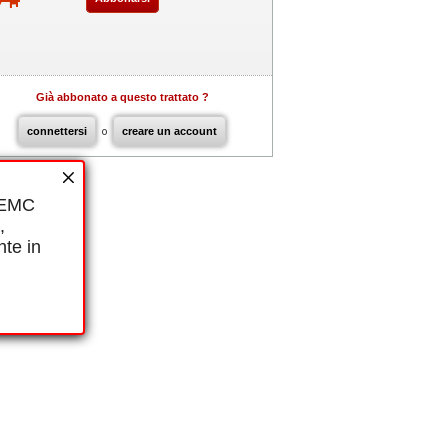
Già abbonato a questo trattato ?
connettersi
o
creare un account
i EMC
,
nte in