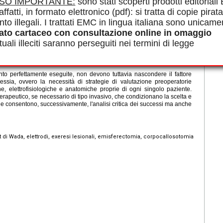
ISO IMPORTANTE:
sono stati scoperti prodotti editorial
multiple, il cui principio è di bloccare l'espansione intracorticale delle
ioni estreme, in alcune epilessie infantili, può essere indicata la
affatti, in formato elettronico (pdf): si tratta di copie pirata
maggior parte delle sue funzioni (emisferectomia). A parità di efficacia
nto illegali. I trattati EMC in lingua italiana sono unicame
nnessione (emisferotomia), che evita di lasciare uno spazio morto
ato cartaceo con consultazione online in omaggio
iderosi tardiva. Gli interventi a scopo palliativo, alcuni dei quali
nell'interruzione delle vie di propagazione delle scariche (callosotomia)
uali illeciti saranno perseguiti nei termini di legge
lla modulazione dei meccanismi di ipersincronia che caratterizzano il
cronica). Le loro indicazioni superano a volte il solo quadro delle
acologici.
to perfettamente eseguite, non devono tuttavia nascondere il fattore
ilessia, ovvero la necessità di strategie di valutazione preoperatorie
che, elettrofisiologiche e anatomiche proprie di ogni singolo paziente.
 terapeutico, se necessario di tipo invasivo, che condizionano la scelta e
he consentono, successivamente, l'analisi critica dei successi ma anche
st di Wada, elettrodi, exeresi lesionali, emisferectomia, corpocallosotomia