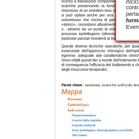
AVV
ricorso a transezioni complementari sottopiali 
scariche preservando la funzione. In condiz
contr
rimozione di un emisfero leso che ha perso la 
perta
si può optare anche per una semplice disco
form
voluminoso che rischia di generare una emos
«storici», consistono attualmente soprattutto 
Event
o - almeno da un punto di vista teorico - ne
processo epilettogeno (stimolazione vagale 
epilessie parziali resistenti ai trattamenti farm
Queste diverse tecniche operatorie, per quan
essenziale dell'approccio chirurgico dell'ep
rigorose, adeguate alle caratteristiche clini
Sono infatti questi iter a monte dell'intervento
di conseguenza l'efficacia del trattamento e c
degli insuccessi terapeutici.
Parole chiave :
epilessia, scariche unifocali, te
Mappa
Riassunto
Epidemiologia
Indicazioni
Farmacoresistenza
Gravità della malattia
Scariche unifocali
Zona epilettogena chirurgicamente accessibile
Altri fattori