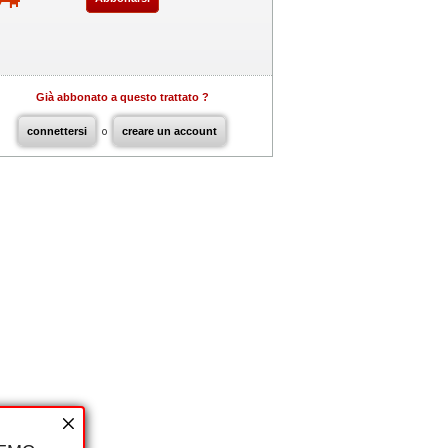
Già abbonato a questo trattato ?
connettersi
o
creare un account