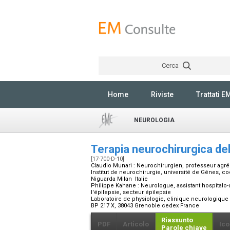
Cerca
Home
Riviste
Trattati E
NEUROLOGIA
Terapia neurochirurgica del
[17-700-D-10]
Claudio Munari :
Neurochirurgien, professeur agr
Institut de neurochirurgie, université de Gênes, co
Niguarda Milan Italie
Philippe Kahane :
Neurologue, assistant hospitalo
l'épilepsie, secteur épilepsie
Laboratoire de physiologie, clinique neurologique e
BP 217 X, 38043 Grenoble cedex France
Riassunto
PDF
Articolo
Ico
Parole chiave