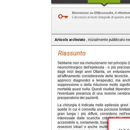
Benvenuto su EM|consulte, il riferimen
L'accesso al testo integrale di questo ar
Articolo archiviato
, inizialmente pubblicato ne
Riassunto
Sebbene non sia rivoluzionario nel principio (i 
neurochirurgico dell'epilessia - o più precisam
dagli inizi degli anni Ottanta, un entusiasm
all'affinamento considerevole delle tecniche, 
approcci diagnostici e terapeutici, ma anch
soppressione o della riduzione molto signifi
mortalità quasi nulla. Questi risultati dipendono
l'eventuale presenza di una lesione cerebral
preoperatoria dei pazienti.
La chirurgia è indicata nelle epilessie gravi
quelle in cui è coinvolta una porzione limitata
gran lunga i più diffusi, consistono nell'ex
interessate dalle scariche critiche, la «z
accessibile e, ovviamente, topograficamente be
resezioni lobari o anche multilobari più o me