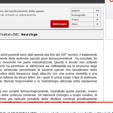
pagine
16
to dei professionisti della salute.
ticolo richiede un abbonamento.
Iconografia
3
Video
0
Abbonarsi
Altro
0
l trattato EMC :
Neurologia
o
primi pazienti sono stati operati alla fine del XIX
secolo), il trattamento
ente delle epilessie parziali gravi farmacoresistenti - ha suscitato, fin
o crescente nei paesi industrializzati. Questo è dovuto non soltanto
che ha permesso di ottimizzare sia l'affidabilità sia la sicurezza degli
e all'elevata percentuale di pazienti operati che beneficiano della
cativa della frequenza degli attacchi, con una scarsa morbilità e una
 tuttavia da alcuni fattori, tra i quali in primo luogo il tipo di epilessia,
e ritenuta responsabile e la metodologia utilizzata nella valutazione
 e non curabili farmacologicamente, soprattutto quelle parziali, ovvero
 della corteccia cerebrale. Gli interventi chirurgici a scopo curativo, di
eresi più radicale possibile delle strutture cerebrali primitivamente
ona epilettogena», a condizione che questa zona sia unica, stabile,
n definita. Si parla allora di corticectomie, sebbene si tratti spesso di
no estese. Il coinvolgimento di regioni funzionali può giustificare il