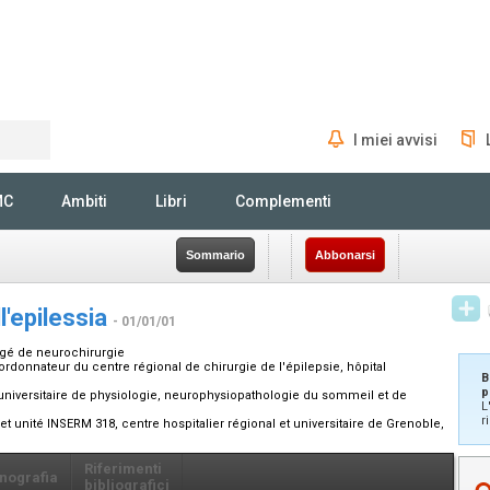
I miei avvisi
Rechercher
MC
Ambiti
Libri
Complementi
Sommario
Abbonarsi
l'epilessia
- 01/01/01
égé de neurochirurgie
ordonnateur du centre régional de chirurgie de l'épilepsie, hôpital
B
p
-universitaire de physiologie, neurophysiopathologie du sommeil et de
L
r
t unité INSERM 318, centre hospitalier régional et universitaire de Grenoble,
Riferimenti
nografia
bibliografici