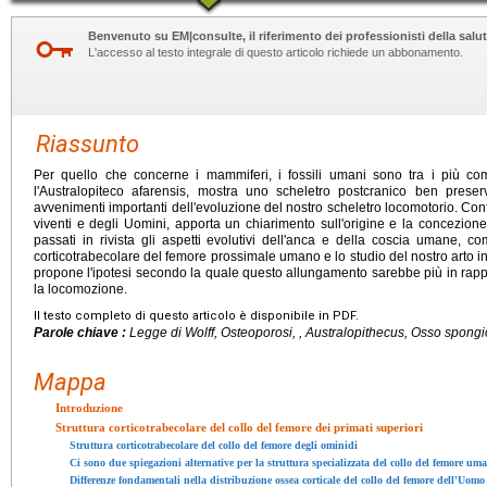
Benvenuto su EM|consulte, il riferimento dei professionisti della salut
L'accesso al testo integrale di questo articolo richiede un abbonamento.
Riassunto
Per quello che concerne i mammiferi, i fossili umani sono tra i più co
l'Australopiteco afarensis, mostra uno scheletro postcranico ben preser
avvenimenti importanti dell'evoluzione del nostro scheletro locomotorio. Con
viventi e degli Uomini, apporta un chiarimento sull'origine e la concez
passati in rivista gli aspetti evolutivi dell'anca e della coscia umane, com
corticotrabecolare del femore prossimale umano e lo studio del nostro arto i
propone l'ipotesi secondo la quale questo allungamento sarebbe più in rappo
la locomozione.
Il testo completo di questo articolo è disponibile in PDF.
Parole chiave :
Legge di Wolff, Osteoporosi, ,
Australopithecus
, Osso spongi
Mappa
Introduzione
Struttura corticotrabecolare del collo del femore dei primati superiori
Struttura corticotrabecolare del collo del femore degli ominidi
Ci sono due spiegazioni alternative per la struttura specializzata del collo del femore um
Differenze fondamentali nella distribuzione ossea corticale del collo del femore dell'Uomo 