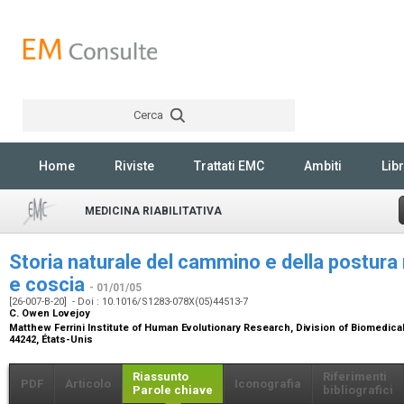
Cerca
Rechercher
Home
Riviste
Trattati EMC
Ambiti
Libr
MEDICINA RIABILITATIVA
Storia naturale del cammino e della postura
e coscia
- 01/01/05
[26-007-B-20] - Doi : 10.1016/S1283-078X(05)44513-7
C. Owen Lovejoy
Matthew Ferrini Institute of Human Evolutionary Research, Division of Biomedica
44242, États-Unis
Riassunto
Riferimenti
PDF
Articolo
Iconografia
Parole chiave
bibliografici