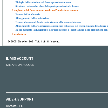
Biologia dell'evoluzione del femore prossimale umano
Struttura corticotrabecolare della parte prossimale del femore
Lunghezza del femore e suo ruolo nell'evoluzione umana
Femore dell'A.afarensis
Allungamento dell'arto inferiore
Femore allungato d'A. afarensis: risposta alla termoregolazione
Allungamento dell'arto inferiore: conseguenza collaterale del restringimento della filiera p
In che momento l'allungamento dell'arto inferiore e i cambiamenti delle proporzioni del
Conclusione
© 2005 Elsevier SAS. Tutti i diritti riservati.
IL MIO ACCOUNT
CREARE UN ACCOUNT
AIDE & SUPPORT
Contatti / FAQ