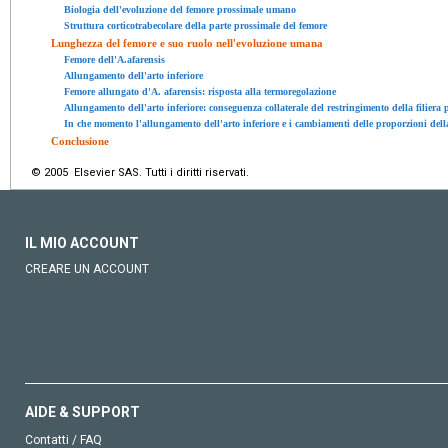
Biologia dell'evoluzione del femore prossimale umano
Struttura corticotrabecolare della parte prossimale del femore
Lunghezza del femore e suo ruolo nell'evoluzione umana
Femore dell'A.afarensis
Allungamento dell'arto inferiore
Femore allungato d'A. afarensis: risposta alla termoregolazione
Allungamento dell'arto inferiore: conseguenza collaterale del restringimento della filiera p
In che momento l'allungamento dell'arto inferiore e i cambiamenti delle proporzioni del
Conclusione
© 2005 Elsevier SAS. Tutti i diritti riservati.
IL MIO ACCOUNT
CREARE UN ACCOUNT
AIDE & SUPPORT
Contatti / FAQ