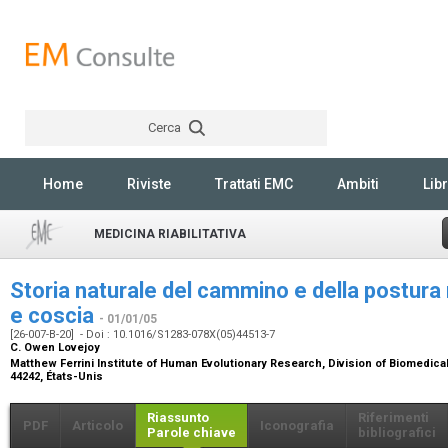
Cerca
Rechercher
Home
Riviste
Trattati EMC
Ambiti
Libr
MEDICINA RIABILITATIVA
Storia naturale del cammino e della postura
e coscia
- 01/01/05
[26-007-B-20] - Doi : 10.1016/S1283-078X(05)44513-7
C. Owen Lovejoy
Matthew Ferrini Institute of Human Evolutionary Research, Division of Biomedica
44242, États-Unis
Riassunto
Riferimenti
PDF
Articolo
Iconografia
Parole chiave
bibliografici