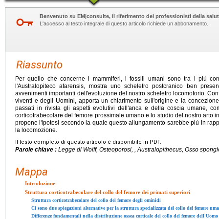
Benvenuto su EM|consulte, il riferimento dei professionisti della salut
L'accesso al testo integrale di questo articolo richiede un abbonamento.
Riassunto
Per quello che concerne i mammiferi, i fossili umani sono tra i più co
l'Australopiteco afarensis, mostra uno scheletro postcranico ben preser
avvenimenti importanti dell'evoluzione del nostro scheletro locomotorio. Con
viventi e degli Uomini, apporta un chiarimento sull'origine e la concez
passati in rivista gli aspetti evolutivi dell'anca e della coscia umane, com
corticotrabecolare del femore prossimale umano e lo studio del nostro arto i
propone l'ipotesi secondo la quale questo allungamento sarebbe più in rappo
la locomozione.
Il testo completo di questo articolo è disponibile in PDF.
Parole chiave :
Legge di Wolff, Osteoporosi, ,
Australopithecus
, Osso spongi
Mappa
Introduzione
Struttura corticotrabecolare del collo del femore dei primati superiori
Struttura corticotrabecolare del collo del femore degli ominidi
Ci sono due spiegazioni alternative per la struttura specializzata del collo del femore um
Differenze fondamentali nella distribuzione ossea corticale del collo del femore dell'Uomo 