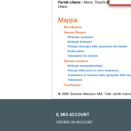
Parole chiave :
Mano, Traumi del tendine, Inte
Ortesi
Mappa
Introduzione
Sistema flessore
Richiamo anatomico
Richiami fisiologici
Principi chirurgici delle riparazioni dei tendini
Rieducazione
Valutazione dei risultati
Sistema estensore
Richiami anatomofisiologici
Principi della presa in carico terapeutica
Trattamento in funzione della topografia delle lesi
Valutazione
Conclusione
© 2006 Elsevier Masson SAS. Tutti i diritti riserva
IL MIO ACCOUNT
CREARE UN ACCOUNT