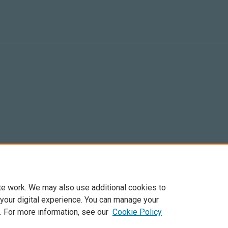
te work. We may also use additional cookies to
 your digital experience. You can manage your
. For more information, see our
Cookie Policy
Elsevier, i suoi licenziatari e contributori. Tutti i diritti sono riservati. Inclusi dirit
. Per tutto il contenuto ‘open access’ sono applicati i termini della licenza Creative C