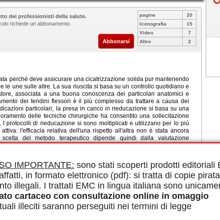
pagine
20
to dei professionisti della salute.
ticolo richiede un abbonamento.
Iconografia
15
Video
7
Abbonarsi
Altro
2
icata perchè deve assicurare una cicatrizzazione solida pur mantenendo
re le une sulle altre. La sua riuscita si basa su un controllo quotidiano e
tore, associata a una buona conoscenza dei particolari anatomici e
amento dei tendini flessori è il più complesso da trattare a causa dei
ndicazioni particolari, la presa in carico in rieducazione si basa su una
lioramento delle tecniche chirurgiche ha consentito una sollecitazione
 I protocolli di rieducazione si sono moltiplicati e utilizzano per lo più
iva: l'efficacia relativa dell'una rispetto all'altra non è stata ancora
La scelta del metodo terapeutico dipende quindi dalla valutazione
ione del tipo di lesione, della tecnica di sutura, della cooperazione del
esioni dei tendini estensori sono spesso più semplici da trattare perché
sono portare a un deficit di flessione con conseguenze funzionali non
ISO IMPORTANTE:
sono stati scoperti prodotti editorial
sociate. L'introduzione della mobilizzazione precoce controllata attiva e
affatti, in formato elettronico (pdf): si tratta di copie pirata
8) ha permesso di migliorare la qualità dei risultati, come per i tendini
invece il suo posto qui, nel caso delle lesioni distali, perchè il rischio
nto illegali. I trattati EMC in lingua italiana sono unicame
re benderelle di estensione, che genera deformazioni «ad asola» o «a
ato cartaceo con consultazione online in omaggio
tanto differita di 3 settimane per le lesioni della benderella mediana
relle laterali (zone 1 e 2).
uali illeciti saranno perseguiti nei termini di legge
le in PDF.