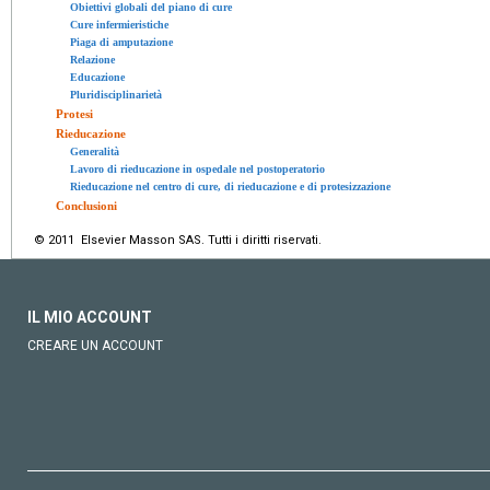
Obiettivi globali del piano di cure
Cure infermieristiche
Piaga di amputazione
Relazione
Educazione
Pluridisciplinarietà
Protesi
Rieducazione
Generalità
Lavoro di rieducazione in ospedale nel postoperatorio
Rieducazione nel centro di cure, di rieducazione e di protesizzazione
Conclusioni
© 2011 Elsevier Masson SAS. Tutti i diritti riservati.
IL MIO ACCOUNT
CREARE UN ACCOUNT