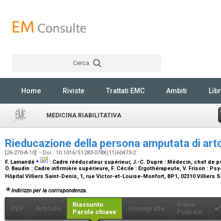
Cerca
Rechercher
Home
Riviste
Trattati EMC
Ambiti
Libr
MEDICINA RIABILITATIVA
Rieducazione della persona amputata di arto
[26-270-A-10] - Doi : 10.1016/S1283-078X(11)60473-2
⁎
F. Lamandé
:
Cadre rééducateur supérieur
, J.-C. Dupré :
Médecin, chef de p
O. Baudin :
Cadre infirmière supérieure
, F. Cécile :
Ergothérapeute
, V. Frison :
Psy
Hôpital Villiers Saint-Denis, 1, rue Victor-et-Louise-Monfort, BP1, 02310 Villiers
Indirizzo per la corrispondenza.
Riassunto
Video
PDF
Articolo
Iconografia
Parole chiave
Podcast