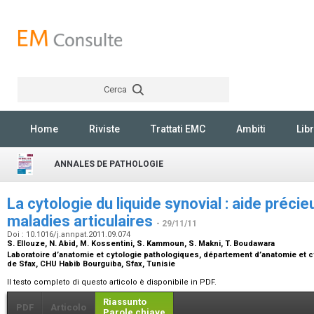
Cerca
Rechercher
Home
Riviste
Trattati EMC
Ambiti
Libr
ANNALES DE PATHOLOGIE
La cytologie du liquide synovial : aide préci
maladies articulaires
- 29/11/11
Doi : 10.1016/j.annpat.2011.09.074
S. Ellouze, N. Abid, M. Kossentini, S. Kammoun, S. Makni, T. Boudawara
Laboratoire d’anatomie et cytologie pathologiques, département d’anatomie et 
de Sfax, CHU Habib Bourguiba, Sfax, Tunisie
Il testo completo di questo articolo è disponibile in PDF.
Riassunto
PDF
Articolo
Parole chiave