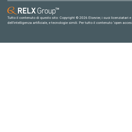
Tutto il contenuto di questo sito: Copyright © 2026 Elsevier, i suoi licenziatari e c
dell’intelligenza artificiale, e tecnologie simili. Per tutto il contenuto ‘open ac