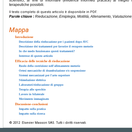
scientifici, al fine di informare (evidence informed practice) al meglio 
terapeutiche possibili.
Il testo completo di questo articolo è disponibile in PDF.
Parole chiave :
Rieducazione, Emiplegia, Motilità, Allenamento, Valutazione,
Mappa
Introduzione
Descrizione della rieducazione per i pazienti dopo AVC
Descrizione dei trattamenti per favorire il recupero motorio
In che modo funzionano questi trattamenti?
Interesse di questo articolo
Efficacia delle tecniche di rieducazione
Ruolo della costrizione nell'allenamento motorio
Ortesi meccaniche di deambulazione e/o sospensione
Sistemi meccanizzati per l'arto superiore
Stimolazione elettrica
Laboratori/rieducazione di gruppo
Terapia allo specchio
Lavoro in bilaterale
Movimento immaginato
Discussione-conclusioni
Impatto sulla pratica
Impatto sulla ricerca
© 2012 Elsevier Masson SAS. Tutti i diritti riservati.