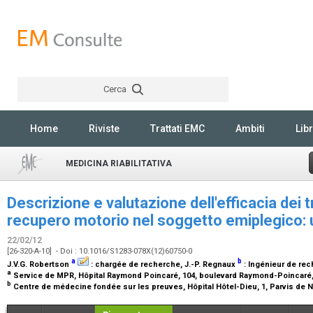
Cerca
Rechercher
Home
Riviste
Trattati EMC
Ambiti
Libr
MEDICINA RIABILITATIVA
Descrizione e valutazione dell'efficacia dei t
recupero motorio nel soggetto emiplegico: 
22/02/12
[26-320-A-10] - Doi : 10.1016/S1283-078X(12)60750-0
a
b
J.V.G. Robertson
:
chargée de recherche
, J.-P. Regnaux
:
Ingénieur de re
a
Service de MPR, Hôpital Raymond Poincaré, 104, boulevard Raymond-Poincaré
b
Centre de médecine fondée sur les preuves, Hôpital Hôtel-Dieu, 1, Parvis de 