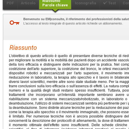
Riassunto
PDF
Articolo
Iconografia
Test
Co
Parole chiave
Benvenuto su EM|consulte, il riferimento dei professionisti della salut
L'accesso al testo integrale di questo articolo richiede un abbonamento.
Riassunto
L'obiettivo di questo articolo è quello di presentare diverse tecniche di 
per migliorare la motilità e la mobilità dei pazienti dopo un accidente vasc
della loro efficacia e distinguere delle indicazioni per la pratica. Nel com
costrizione dell'arto superiore, la costrizione del tronco, le ortesi meccan
dispositivi robotici e meccanizzati per l'arto superiore, il movimento imm
rieducazione in laboratorio, la terapia allo specchio e il lavoro in bilatera
diversi lavori scientifici, mentre altre sono state studiate meno. Per la magg
trarre conclusioni sulla loro efficacia o sull'assenza di effetti. La natura comp
numero e la qualità degli studi restano spesso insufficienti. Tuttavia, pos
trattamenti che incorporano un'intensità importante sembrano avere u
riabilitazione con un sistema meccanizzato/robotizzato, in laboratorio o p
deambulazione, l'utilizzo di sistemi meccanizzati sembra più pertinente per 
la deambulazione. Sono distinte alcune tecniche per la rieducazione dei pazien
come la terapia allo specchio o il movimento immaginato, che possono esser
è limitato. Per numerose tecniche non è ancora possibile distinguere delle
concernenti la descrizione dei protocolli di allenamento, la dose di trattamen
il momento ottimale dell'effetto sono insufficienti. Delle schede clinich