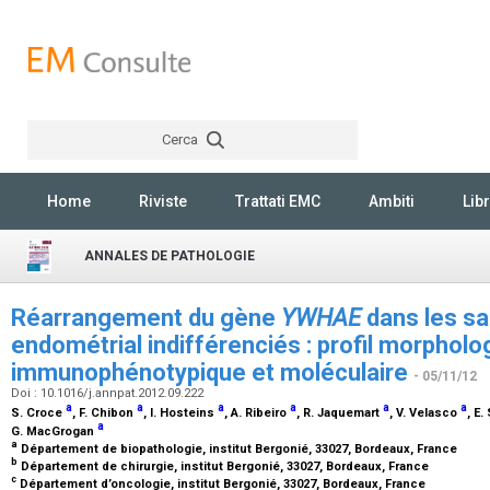
Cerca
Rechercher
Home
Riviste
Trattati EMC
Ambiti
Libr
ANNALES DE PATHOLOGIE
Réarrangement du gène
YWHAE
dans les s
endométrial indifférenciés : profil morpholo
immunophénotypique et moléculaire
- 05/11/12
Doi : 10.1016/j.annpat.2012.09.222
a
a
a
a
a
a
S. Croce
, F. Chibon
, I. Hosteins
, A. Ribeiro
, R. Jaquemart
, V. Velasco
, E
a
G. MacGrogan
a
Département de biopathologie, institut Bergonié, 33027, Bordeaux, France
b
Département de chirurgie, institut Bergonié, 33027, Bordeaux, France
c
Département d’oncologie, institut Bergonié, 33027, Bordeaux, France