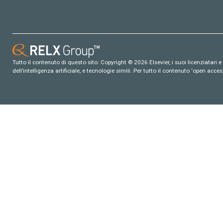
Tutto il contenuto di questo sito: Copyright © 2026 Elsevier, i suoi licenziatari e c
dell’intelligenza artificiale, e tecnologie simili. Per tutto il contenuto ‘open ac