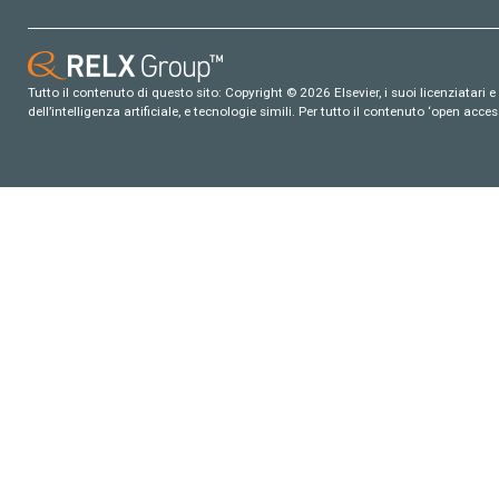
Tutto il contenuto di questo sito: Copyright © 2026 Elsevier, i suoi licenziatari e c
dell’intelligenza artificiale, e tecnologie simili. Per tutto il contenuto ‘open ac