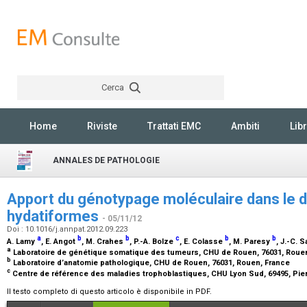
Cerca
Rechercher
Home
Riviste
Trattati EMC
Ambiti
Libr
ANNALES DE PATHOLOGIE
Apport du génotypage moléculaire dans le 
hydatiformes
- 05/11/12
Doi : 10.1016/j.annpat.2012.09.223
a
b
b
c
b
b
A. Lamy
, E. Angot
, M. Crahes
, P.-A. Bolze
, E. Colasse
, M. Paresy
, J.-C. 
a
Laboratoire de génétique somatique des tumeurs, CHU de Rouen, 76031, Roue
b
Laboratoire d’anatomie pathologique, CHU de Rouen, 76031, Rouen, France
c
Centre de référence des maladies trophoblastiques, CHU Lyon Sud, 69495, Pier
Il testo completo di questo articolo è disponibile in PDF.