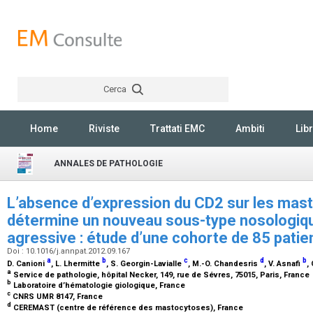
Cerca
Rechercher
Home
Riviste
Trattati EMC
Ambiti
Libr
ANNALES DE PATHOLOGIE
L’absence d’expression du CD2 sur les mas
détermine un nouveau sous-type nosologiq
agressive : étude d’une cohorte de 85 pati
Doi : 10.1016/j.annpat.2012.09.167
a
b
c
d
b
D. Canioni
, L. Lhermitte
, S. Georgin-Lavialle
, M.-O. Chandesris
, V. Asnafi
,
a
Service de pathologie, hôpital Necker, 149, rue de Sévres, 75015, Paris, France
b
Laboratoire d’hématologie giologique, France
c
CNRS UMR 8147, France
d
CEREMAST (centre de référence des mastocytoses), France