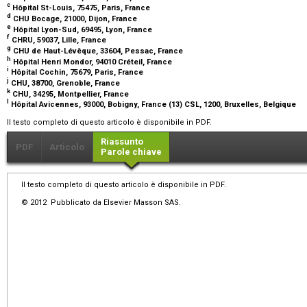
c
Hôpital St-Louis, 75475, Paris, France
d
CHU Bocage, 21000, Dijon, France
e
Hôpital Lyon-Sud, 69495, Lyon, France
f
CHRU, 59037, Lille, France
g
CHU de Haut-Lévêque, 33604, Pessac, France
h
Hôpital Henri Mondor, 94010 Créteil, France
i
Hôpital Cochin, 75679, Paris, France
j
CHU, 38700, Grenoble, France
k
CHU, 34295, Montpellier, France
l
Hôpital Avicennes, 93000, Bobigny, France (13) CSL, 1200, Bruxelles, Belgique
Il testo completo di questo articolo è disponibile in PDF.
Riassunto
PDF
Articolo
Parole chiave
Il testo completo di questo articolo è disponibile in PDF.
© 2012 Pubblicato da Elsevier Masson SAS.