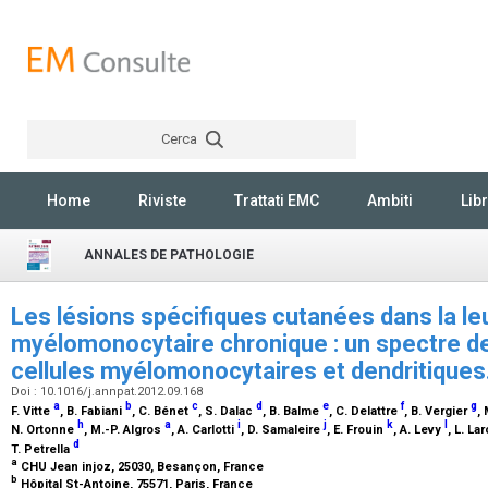
Cerca
Rechercher
Home
Riviste
Trattati EMC
Ambiti
Libr
ANNALES DE PATHOLOGIE
Les lésions spécifiques cutanées dans la l
myélomonocytaire chronique : un spectre de
cellules myélomonocytaires et dendritiques
Doi : 10.1016/j.annpat.2012.09.168
a
b
c
d
e
f
g
F. Vitte
, B. Fabiani
, C. Bénet
, S. Dalac
, B. Balme
, C. Delattre
, B. Vergier
,
h
a
i
j
k
l
N. Ortonne
, M.-P. Algros
, A. Carlotti
, D. Samaleire
, E. Frouin
, A. Levy
, L. L
d
T. Petrella
a
CHU Jean injoz, 25030, Besançon, France
b
Hôpital St-Antoine, 75571, Paris, France