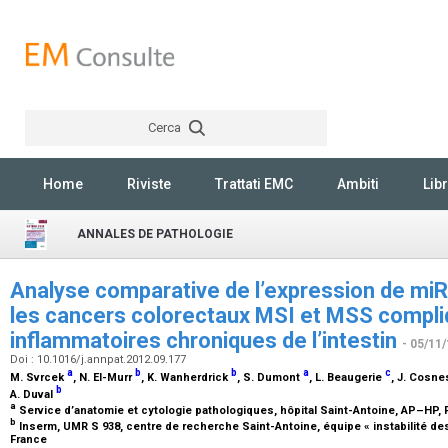
Cerca
Rechercher
Home
Riviste
Trattati EMC
Ambiti
Libr
ANNALES DE PATHOLOGIE
Analyse comparative de l’expression de mi
les cancers colorectaux MSI et MSS compli
inflammatoires chroniques de l’intestin
- 05/11
Doi : 10.1016/j.annpat.2012.09.177
a
b
b
a
c
M. Svrcek
, N. El-Murr
, K. Wanherdrick
, S. Dumont
, L. Beaugerie
, J. Cosn
b
A. Duval
a
Service d’anatomie et cytologie pathologiques, hôpital Saint-Antoine, AP–HP, 
b
Inserm, UMR S 938, centre de recherche Saint-Antoine, équipe « instabilité des 
France