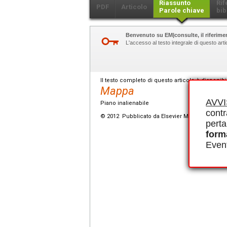
Riassunto
Rif
PDF
Articolo
Parole chiave
bib
Benvenuto su EM|consulte, il riferimen
L'accesso al testo integrale di questo ar
Il testo completo di questo articolo è disponibi
Mappa
AVV
Piano inalienabile
contr
© 2012 Pubblicato da Elsevier Masson SAS.
perta
form
Event