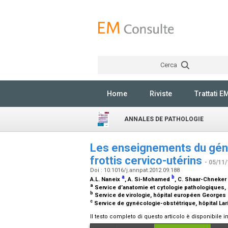
Cerca
Home
Riviste
Trattati E
ANNALES DE PATHOLOGIE
Les enseignements du gén
frottis cervico-utérins
- 05/11
Doi : 10.1016/j.annpat.2012.09.188
a
b
A.L. Naneix
, A. Si-Mohamed
, C. Shaar-Chneker
a
Service d’anatomie et cytologie pathologiques, hô
b
Service de virologie, hôpital européen Georges
c
Service de gynécologie-obstétrique, hôpital Lari
Il testo completo di questo articolo è disponibile i