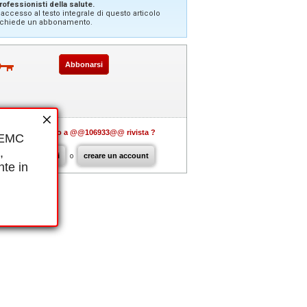
rofessionisti della salute.
'accesso al testo integrale di questo articolo
ichiede un abbonamento.
Abbonarsi
Già abbonato a @@106933@@ rivista ?
i EMC
,
connettersi
o
creare un account
nte in