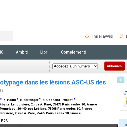
I miei avvisi
Rechercher
MC
Ambiti
Libri
Complementi
Abbonarsi
otypage dans les lésions ASC-US des
/12
a
a
c
a
, K. Hadid
, E. Barranger
, B. Cochand-Priollet
pital Lariboisière, 2, rue A. Paré, 75475 Paris cedex 10, France
 Pompidou, 20–40, rue Leblanc, 75908 Paris cedex 10, France
boisière, 2, rue A. Paré, 75475 Paris cedex 10, France
n PDF.
B