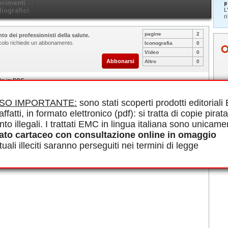
erimenti
p
liografici
L
r
pagine
2
to dei professionisti della salute.
ticolo richiede un abbonamento.
Iconografia
0
Video
0
Abbonarsi
Altro
0
le in PDF.
ISO IMPORTANTE:
sono stati scoperti prodotti editorial
affatti, in formato elettronico (pdf): si tratta di copie pirata
nto illegali. I trattati EMC in lingua italiana sono unicame
ato cartaceo con consultazione online in omaggio
uali illeciti saranno perseguiti nei termini di legge