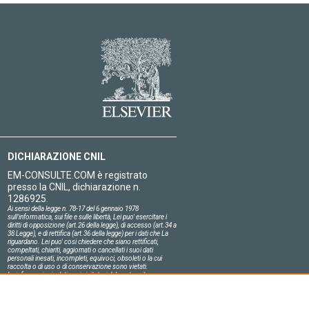
DICHIARAZIONE CNIL
EM-CONSULTE.COM è registrato
presso la CNIL, dichiarazione n.
1286925.
Ai sensi della legge n. 78-17 del 6 gennaio 1978
sull'informatica, sui file e sulle libertà, Lei puo' esercitare i
diritti di opposizione (art.26 della legge), di accesso (art.34 a
38 Legge), e di rettifica (art.36 della legge) per i dati che La
riguardano. Lei puo' cosi chiedere che siano rettificati,
compeltati, chiariti, aggiornati o cancellati i suoi dati
personali inesati, incompleti, equivoci, obsoleti o la cui
raccolta o di uso o di conservazione sono vietati.
Le informazioni relative ai visitatori del nostro sito,
compresa la loro identità, sono confidenziali.
Il responsabile del sito si impegna sull'onore a rispettare le
condizioni legali di confidenzialità applicabili in Francia e a
non divulgare tali informazioni a terzi.