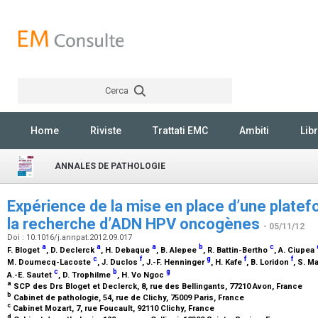
Cerca
Rechercher
Home
Riviste
Trattati EMC
Ambiti
Libr
ANNALES DE PATHOLOGIE
Expérience de la mise en place d’une plate
la recherche d’ADN HPV oncogènes
- 05/11/12
Doi : 10.1016/j.annpat.2012.09.017
a
a
a
b
c
F. Bloget
, D. Declerck
, H. Debaque
, B. Alepee
, R. Battin-Bertho
, A. Ciupea
c
f
g
f
f
M. Doumecq-Lacoste
, J. Duclos
, J.-F. Henninger
, H. Kafe
, B. Loridon
, S. M
c
b
g
A.-E. Sautet
, D. Trophilme
, H. Vo Ngoc
a
SCP des Drs Bloget et Declerck, 8, rue des Bellingants, 77210 Avon, France
b
Cabinet de pathologie, 54, rue de Clichy, 75009 Paris, France
c
Cabinet Mozart, 7, rue Foucault, 92110 Clichy, France
d