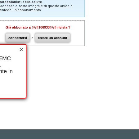
rofessionisti della salute.
'accesso al testo integrale di questo articolo
ichiede un abbonamento.
Già abbonato a @@106933@@ rivista ?
connettersi
o
creare un account
i EMC
,
nte in