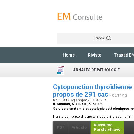
Cerca
Home
Riviste
Trattati E
ANNALES DE PATHOLOGIE
Cytoponction thyroïdienne :
propos de 291 cas
- 05/11/12
Doi : 10.1016/j.annpat.2012.09.019
R. Mesbah, K. Lounis, K. Kalem
Service d’anatomie et cytologie pathologiques, ce
Il testo completo di questo articolo è disponibile i
Riassunto
PDF
Articolo
Parole chiave