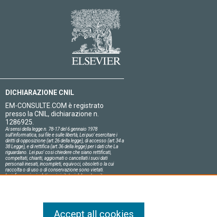
DICHIARAZIONE CNIL
EM-CONSULTE.COM è registrato
presso la CNIL, dichiarazione n.
1286925.
Ai sensi della legge n. 78-17 del 6 gennaio 1978
sull'informatica, sui file e sulle libertà, Lei puo' esercitare i
diritti di opposizione (art.26 della legge), di accesso (art.34 a
38 Legge), e di rettifica (art.36 della legge) per i dati che La
riguardano. Lei puo' cosi chiedere che siano rettificati,
compeltati, chiariti, aggiornati o cancellati i suoi dati
personali inesati, incompleti, equivoci, obsoleti o la cui
raccolta o di uso o di conservazione sono vietati.
Le informazioni relative ai visitatori del nostro sito,
compresa la loro identità, sono confidenziali.
Il responsabile del sito si impegna sull'onore a rispettare le
condizioni legali di confidenzialità applicabili in Francia e a
non divulgare tali informazioni a terzi.
Accept all cookies