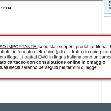
p
L
le in PDF.
r
ISO IMPORTANTE:
sono stati scoperti prodotti editorial
affatti, in formato elettronico (pdf): si tratta di copie pirata
nto illegali. I trattati EMC in lingua italiana sono unicame
ato cartaceo con consultazione online in omaggio
uali illeciti saranno perseguiti nei termini di legge