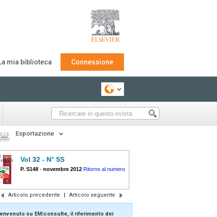
La mia biblioteca
Connessione
Esportazione
Vol 32 - N° 5S
P. S148
-
novembre 2012
Ritorno al numero
Articolo precedente
|
Articolo seguente
envenuto su EM|consulte, il riferimento dei