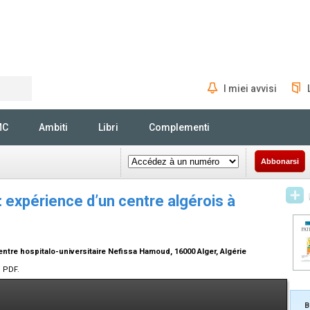
I miei avvisi
Rechercher
MC
Ambiti
Libri
Complementi
Abbonarsi
 expérience d’un centre algérois à
ntre hospitalo-universitaire Nefissa Hamoud, 16000 Alger, Algérie
n PDF.
B