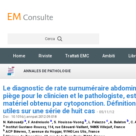
Cerca
Rechercher
Home
Riviste
Trattati EMC
Ambiti
Libr
ANNALES DE PATHOLOGIE
Le diagnostic de rate surnuméraire abdomin
piège pour le clinicien et le pathologiste, es
matériel obtenu par cytoponction. Définition
utiles sur une série de huit cas
- 05/11/12
Doi : 10.1016/j.annpat.2012.09.018
a
a
b
c
b
N. Kahouadji
, F. Andreiuolo
, S. Houissa-Vuong
, L. Palazzo
, A. Balaton
, C.
a
Institut Gustave-Roussy, 114, rue Edouard-Vaillant, 94805 Villejuif, France
b
ACP Bièvres, 7, avenue du Hoggar, 91940 Les Ulis, France
c