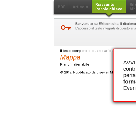
Riassunto
Rif
PDF
Articolo
Parole chiave
bib
Benvenuto su EM|consulte, il riferimen
L'accesso al testo integrale di questo ar
Il testo completo di questo articolo è disponibi
Mappa
AVV
Piano inalienabile
contr
© 2012 Pubblicato da Elsevier Masson SAS.
perta
form
Event