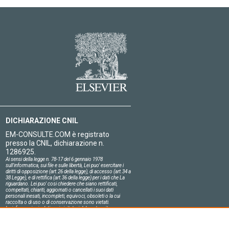
DICHIARAZIONE CNIL
EM-CONSULTE.COM è registrato
presso la CNIL, dichiarazione n.
1286925.
Ai sensi della legge n. 78-17 del 6 gennaio 1978
sull'informatica, sui file e sulle libertà, Lei puo' esercitare i
diritti di opposizione (art.26 della legge), di accesso (art.34 a
38 Legge), e di rettifica (art.36 della legge) per i dati che La
riguardano. Lei puo' cosi chiedere che siano rettificati,
compeltati, chiariti, aggiornati o cancellati i suoi dati
personali inesati, incompleti, equivoci, obsoleti o la cui
raccolta o di uso o di conservazione sono vietati.
Le informazioni relative ai visitatori del nostro sito,
compresa la loro identità, sono confidenziali.
Il responsabile del sito si impegna sull'onore a rispettare le
condizioni legali di confidenzialità applicabili in Francia e a