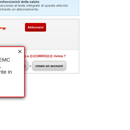
rofessionisti della salute.
'accesso al testo integrale di questo articolo
ichiede un abbonamento.
Abbonarsi
Già abbonato a @@106933@@ rivista ?
i EMC
,
connettersi
o
creare un account
nte in