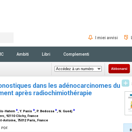
I miei avvisi
Rechercher
MC
Ambiti
Libri
Complementi
Abbonarsi
ronostiques dans les adénocarcinomes du
ement après radiochimiothérapie
a
a
a
a
zals-Hatem
, Y. Panis
, P. Bedossa
, N. Guedj
erc, 92110 Clichy, France
nt-Antoine, 75012 Paris, France
n PDF.
B