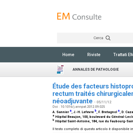
Cerca
Home
Riviste
Trattati E
ANNALES DE PATHOLOGIE
Étude des facteurs histop
rectum traités chirurgical
néoadjuvante
- 05/11/12
Doi : 10.1016/j.annpat.2012.09.025
a
b
a
A. Sannier
, J.-H. Lefevre
, F. Bretagnol
, D. Ca
a
Hôpital Beaujon, 100, boulevard du Général-Lecl
b
Hôpital Saint-Antoine, 184, rue du Faubourg-Sai
Il testo completo di questo articolo è disponibile i