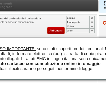
p
erimenti
L
liografici
r
pagine
2
to dei professionisti della salute.
ticolo richiede un abbonamento.
Iconografia
0
Video
0
Abbonarsi
Altro
0
le in PDF.
ISO IMPORTANTE:
sono stati scoperti prodotti editorial
affatti, in formato elettronico (pdf): si tratta di copie pirata
nto illegali. I trattati EMC in lingua italiana sono unicame
ato cartaceo con consultazione online in omaggio
uali illeciti saranno perseguiti nei termini di legge