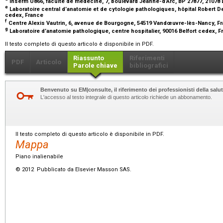
Inserm U866, faculté de médecine, 7, boulevard Jeanne-d’Arc, BP 27877, 21078
e
Laboratoire central d’anatomie et de cytologie pathologiques, hôpital Robert 
cedex, France
f
Centre Alexis Vautrin, 6, avenue de Bourgogne, 54519 Vandœuvre-lès-Nancy, F
g
Laboratoire d’anatomie pathologique, centre hospitalier, 90016 Belfort cedex, 
Il testo completo di questo articolo è disponibile in PDF.
Riassunto
Riferimenti
PDF
Articolo
Parole chiave
bibliografici
Benvenuto su EM|consulte, il riferimento dei professionisti della salut
L'accesso al testo integrale di questo articolo richiede un abbonamento.
Il testo completo di questo articolo è disponibile in PDF.
Mappa
Piano inalienabile
© 2012 Pubblicato da Elsevier Masson SAS.