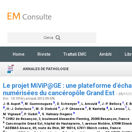
Cerca
Rechercher
Home
Riviste
Trattati EMC
Ambiti
Libr
ANNALES DE PATHOLOGIE
Le projet MiViP@GE : une plateforme d’éch
numérisées du cancéropôle Grand Est
- 05/11/1
Doi : 10.1016/j.annpat.2012.09.036
a
b
b
d
c
J.-B. Aupet
, M. Guenneugues
, D. Schweyer
, L. Arnould
, J.-P. Bellocq
, E.
d
c
e
c
g
f
, H.-J. Delecluse
, M.-D. Diebold
, J.-P. Ghnassia
, B. Kantelip
, A. Leroux
, L
f
b
a
M. Vignaud
, P. Oudet
, S. Valmary-Degano
a
CHRU de Besançon, 3, boulevard Alexandre-Fleming, 25000 Besançon, France
b
Cancéropôle Grand Est, hôpital de Hautepierre, 1, avenue Molière, 67098 Stras
c
ADEMAS Alsace, 69, route du Rhin, BP 90314, 67411 Illkirch cedex, France
d