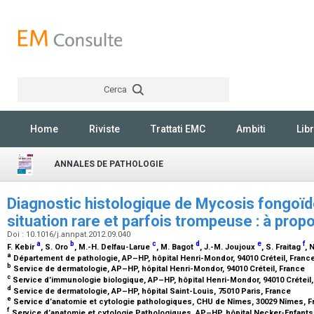
Cerca
Rechercher
Home
Riviste
Trattati EMC
Ambiti
Libr
ANNALES DE PATHOLOGIE
Diagnostic histologique de Mycosis fongoïd
situation rare et parfois trompeuse : à prop
Doi : 10.1016/j.annpat.2012.09.040
a
b
c
d
e
f
F. Kebir
, S. Oro
, M.-H. Delfau-Larue
, M. Bagot
, J.-M. Joujoux
, S. Fraitag
, 
a
Département de pathologie, AP–HP, hôpital Henri-Mondor, 94010 Créteil, Franc
b
Service de dermatologie, AP–HP, hôpital Henri-Mondor, 94010 Créteil, France
c
Service d’immunologie biologique, AP–HP, hôpital Henri-Mondor, 94010 Créteil
d
Service de dermatologie, AP–HP, hôpital Saint-Louis, 75010 Paris, France
e
Service d’anatomie et cytologie pathologiques, CHU de Nîmes, 30029 Nîmes, 
f
Service d’anatomie et cytologie Pathologiques, AP–HP, hôpital Necker-Enfant