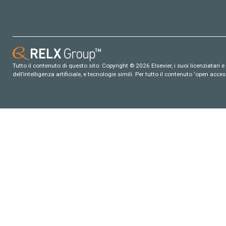
Tutto il contenuto di questo sito: Copyright © 2026 Elsevier, i suoi licenziatari e c
dell’intelligenza artificiale, e tecnologie simili. Per tutto il contenuto ‘open ac