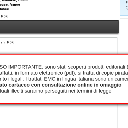
e, Toulouse, France
p
ulouse, France
L
France
r
n PDF.
le in PDF.
ISO IMPORTANTE:
sono stati scoperti prodotti editorial
affatti, in formato elettronico (pdf): si tratta di copie pirata
nto illegali. I trattati EMC in lingua italiana sono unicame
ato cartaceo con consultazione online in omaggio
uali illeciti saranno perseguiti nei termini di legge