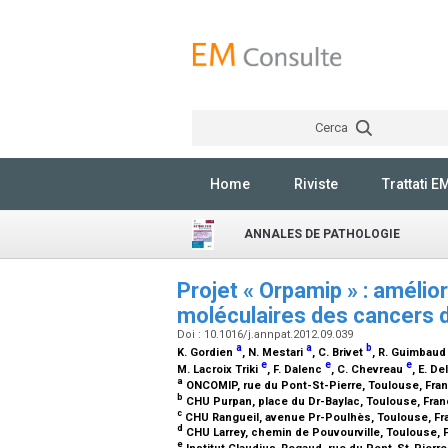
Cerca
Home
Riviste
Trattati E
ANNALES DE PATHOLOGIE
Projet « Orpamip » : amélio
moléculaires des cancers 
Doi : 10.1016/j.annpat.2012.09.039
a
a
b
K. Gordien
, N. Mestari
, C. Brivet
, R. Guimbau
e
e
e
M. Lacroix Triki
, F. Dalenc
, C. Chevreau
, E. D
a
ONCOMIP, rue du Pont-St-Pierre, Toulouse, Fra
b
CHU Purpan, place du Dr-Baylac, Toulouse, Fra
c
CHU Rangueil, avenue Pr-Poulhès, Toulouse, F
d
CHU Larrey, chemin de Pouvourville, Toulouse,
e