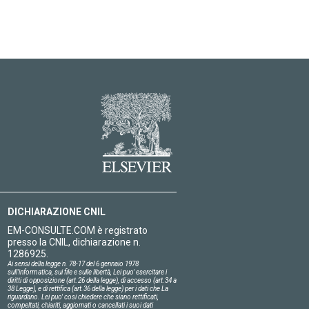
DICHIARAZIONE CNIL
EM-CONSULTE.COM è registrato
presso la CNIL, dichiarazione n.
1286925.
Ai sensi della legge n. 78-17 del 6 gennaio 1978
sull'informatica, sui file e sulle libertà, Lei puo' esercitare i
diritti di opposizione (art.26 della legge), di accesso (art.34 a
38 Legge), e di rettifica (art.36 della legge) per i dati che La
riguardano. Lei puo' cosi chiedere che siano rettificati,
compeltati, chiariti, aggiornati o cancellati i suoi dati