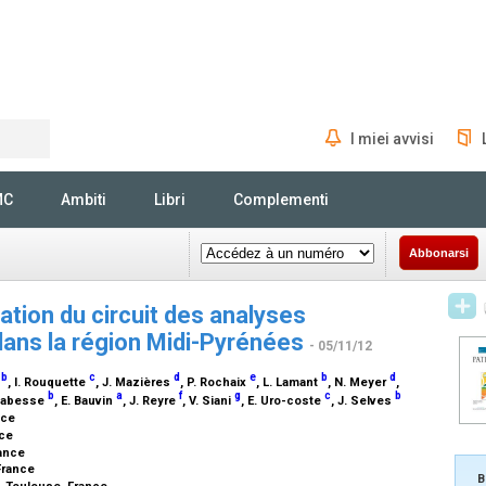
I miei avvisi
Rechercher
MC
Ambiti
Libri
Complementi
Abbonarsi
ration du circuit des analyses
dans la région Midi-Pyrénées
- 05/11/12
b
c
d
e
b
d
d
, I. Rouquette
, J. Mazières
, P. Rochaix
, L. Lamant
, N. Meyer
,
b
a
f
g
c
b
elabesse
, E. Bauvin
, J. Reyre
, V. Siani
, E. Uro-coste
, J. Selves
nce
nce
rance
 France
B