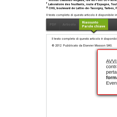
Institut Claudius-Regaud, rue du Pont-St-Pierr
f
Laboratoire des feuillants, route d’Espagne, To
g
CHG, boulevard de Lattre-de-Tassigny, Tarbes, 
Il testo completo di questo articolo è disponibile i
Riassunto
PDF
Articolo
Parole chiave
Il testo completo di questo articolo è disponibi
© 2012 Pubblicato da Elsevier Masson SAS.
AVV
contr
perta
form
Event