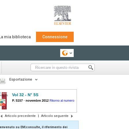
La mia biblioteca
Connessione
Esportazione
Vol 32 - N° 5S
P. S157
-
novembre 2012
Ritorno al numero
Articolo precedente
|
Articolo seguente
envenuto su EM|consulte, il riferimento dei