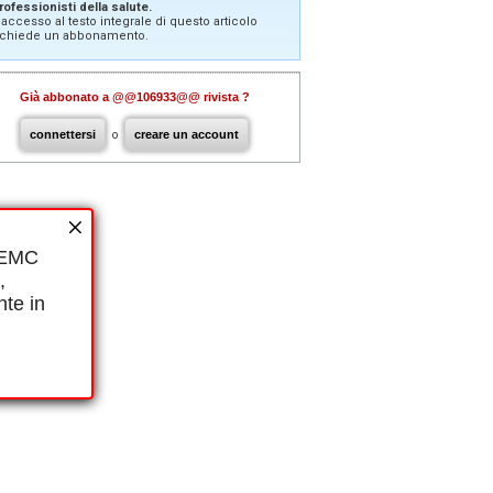
rofessionisti della salute.
'accesso al testo integrale di questo articolo
ichiede un abbonamento.
Già abbonato a @@106933@@ rivista ?
connettersi
o
creare un account
i EMC
,
nte in