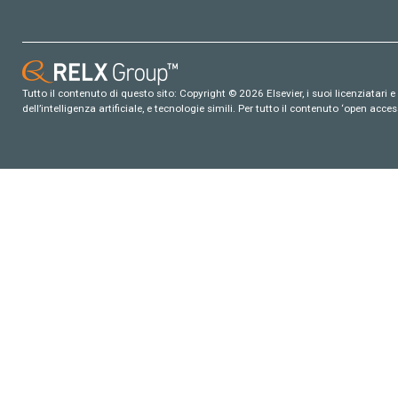
Tutto il contenuto di questo sito: Copyright © 2026 Elsevier, i suoi licenziatari e c
dell’intelligenza artificiale, e tecnologie simili. Per tutto il contenuto ‘open ac