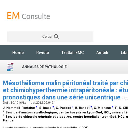
Cerca
Rechercher
Home
Riviste
Trattati EMC
Ambiti
Libr
ANNALES DE PATHOLOGIE
Mésothéliome malin péritonéal traité par ch
et chimiohyperthermie intrapéritonéale : ét
pronostiques dans une série unicentrique
- 0
Doi : 10.1016/j.annpat.2012.09.042
a
a
b
a
a
J. Hommell-Fontaine
, S. Isaac
, G. Passot
, B. Bancel
, C. Michaux
, F.-N. Gil
a
Service d’anatomie pathologique, centre hospitalier Lyon-Sud, HCL, université
b
Service de chirurgie générale et digestive, centre hospitalier Lyon-Sud, HCL, u
France
Il testo completo di questo articolo è disponibile in PDF.