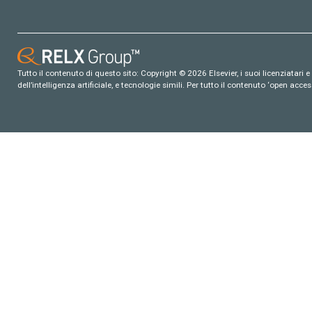
Tutto il contenuto di questo sito: Copyright © 2026 Elsevier, i suoi licenziatari e c
dell’intelligenza artificiale, e tecnologie simili. Per tutto il contenuto ‘open ac