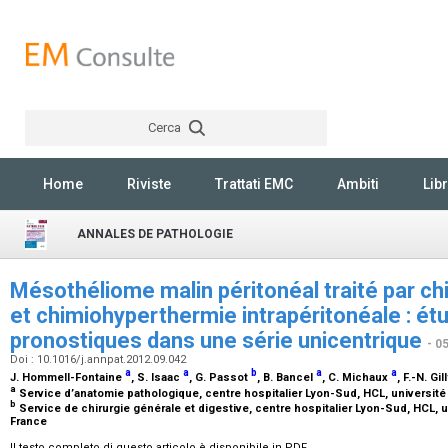
Cerca
Rechercher
Home
Riviste
Trattati EMC
Ambiti
Libr
ANNALES DE PATHOLOGIE
Mésothéliome malin péritonéal traité par ch
et chimiohyperthermie intrapéritonéale : ét
pronostiques dans une série unicentrique
- 0
Doi : 10.1016/j.annpat.2012.09.042
a
a
b
a
a
J. Hommell-Fontaine
, S. Isaac
, G. Passot
, B. Bancel
, C. Michaux
, F.-N. Gil
a
Service d’anatomie pathologique, centre hospitalier Lyon-Sud, HCL, université
b
Service de chirurgie générale et digestive, centre hospitalier Lyon-Sud, HCL, u
France
Il testo completo di questo articolo è disponibile in PDF.