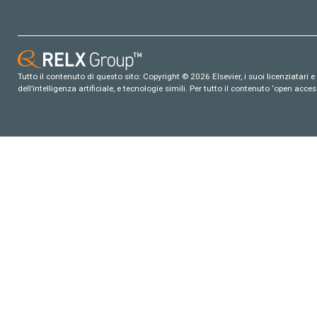
Tutto il contenuto di questo sito: Copyright © 2026 Elsevier, i suoi licenziatari e c
dell’intelligenza artificiale, e tecnologie simili. Per tutto il contenuto ‘open ac