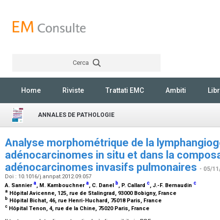
Cerca
Rechercher
Home
Riviste
Trattati EMC
Ambiti
Libr
ANNALES DE PATHOLOGIE
Analyse morphométrique de la lymphangiog
adénocarcinomes in situ et dans la composa
adénocarcinomes invasifs pulmonaires
- 05/11
Doi : 10.1016/j.annpat.2012.09.057
a
a
b
c
c
A. Sannier
, M. Kambouchner
, C. Danel
, P. Callard
, J.-F. Bernaudin
a
Hôpital Avicenne, 125, rue de Stalingrad, 93000 Bobigny, France
b
Hôpital Bichat, 46, rue Henri-Huchard, 75018 Paris, France
c
Hôpital Tenon, 4, rue de la Chine, 75020 Paris, France