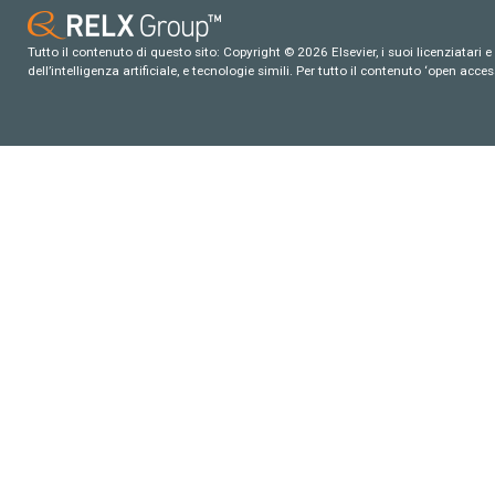
Tutto il contenuto di questo sito: Copyright © 2026 Elsevier, i suoi licenziatari e c
dell’intelligenza artificiale, e tecnologie simili. Per tutto il contenuto ‘open ac