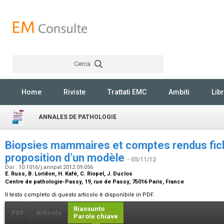
Cerca
Rechercher
Home
Riviste
Trattati EMC
Ambiti
Libr
ANNALES DE PATHOLOGIE
Biopsies mammaires et comptes rendus fich
proposition d’un modèle
- 05/11/12
Doi : 10.1016/j.annpat.2012.09.056
E. Russ, B. Loridon, H. Kafé, C. Riopel, J. Duclos
Centre de pathologie-Passy, 19, rue de Passy, 75016 Paris, France
Il testo completo di questo articolo è disponibile in PDF.
Riassunto
PDF
Articolo
Parole chiave