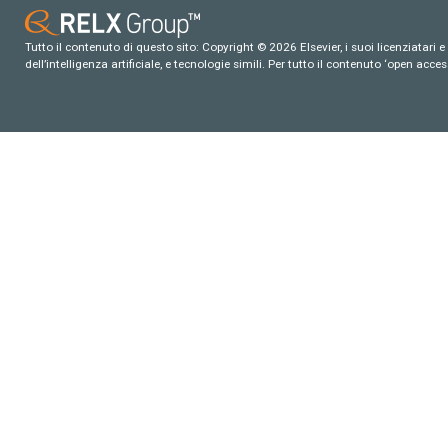
Tutto il contenuto di questo sito: Copyright © 2026 Elsevier, i suoi licenziatari e c
dell’intelligenza artificiale, e tecnologie simili. Per tutto il contenuto ‘open ac