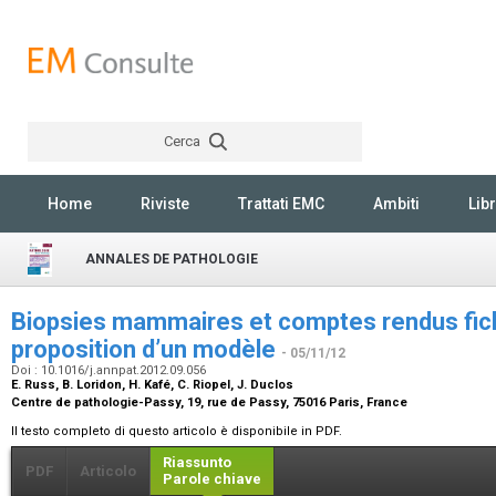
Cerca
Rechercher
Home
Riviste
Trattati EMC
Ambiti
Libr
ANNALES DE PATHOLOGIE
Biopsies mammaires et comptes rendus fich
proposition d’un modèle
- 05/11/12
Doi : 10.1016/j.annpat.2012.09.056
E. Russ, B. Loridon, H. Kafé, C. Riopel, J. Duclos
Centre de pathologie-Passy, 19, rue de Passy, 75016 Paris, France
Il testo completo di questo articolo è disponibile in PDF.
Riassunto
PDF
Articolo
Parole chiave