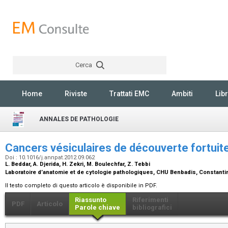
Cerca
Rechercher
Home
Riviste
Trattati EMC
Ambiti
Libr
ANNALES DE PATHOLOGIE
Cancers vésiculaires de découverte fortui
Doi : 10.1016/j.annpat.2012.09.062
L. Beddar, A. Djerida, H. Zekri, M. Boulechfar, Z. Tebbi
Laboratoire d’anatomie et de cytologie pathologiques, CHU Benbadis, Constanti
Il testo completo di questo articolo è disponibile in PDF.
Riassunto
Riferimenti
PDF
Articolo
Parole chiave
bibliografici