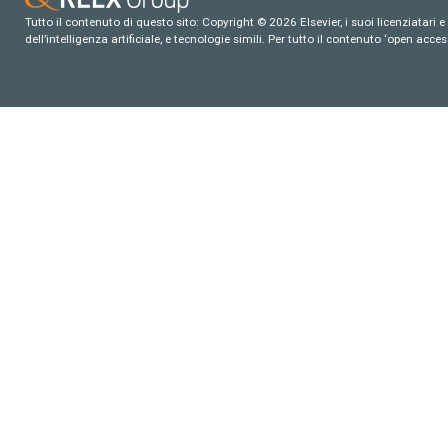
Tutto il contenuto di questo sito: Copyright © 2026 Elsevier, i suoi licenziatari e c
dell’intelligenza artificiale, e tecnologie simili. Per tutto il contenuto ‘open ac