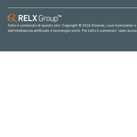
Tutto il contenuto di questo sito: Copyright © 2026 Elsevier, i suoi licenziatari e c
dell’intelligenza artificiale, e tecnologie simili. Per tutto il contenuto ‘open ac