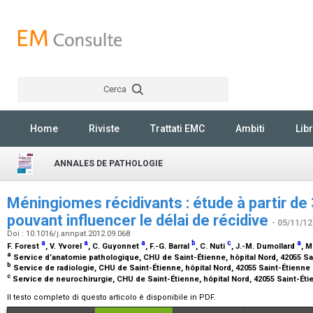
Cerca
Rechercher
Home
Riviste
Trattati EMC
Ambiti
Libr
ANNALES DE PATHOLOGIE
Méningiomes récidivants : étude à partir de
pouvant influencer le délai de récidive
- 05/11/12
Doi : 10.1016/j.annpat.2012.09.068
a
a
a
b
c
a
F. Forest
, V. Yvorel
, C. Guyonnet
, F.-G. Barral
, C. Nuti
, J.-M. Dumollard
, 
a
Service d’anatomie pathologique, CHU de Saint-Étienne, hôpital Nord, 42055 S
b
Service de radiologie, CHU de Saint-Étienne, hôpital Nord, 42055 Saint-Étienne
c
Service de neurochirurgie, CHU de Saint-Étienne, hôpital Nord, 42055 Saint-Ét
Il testo completo di questo articolo è disponibile in PDF.