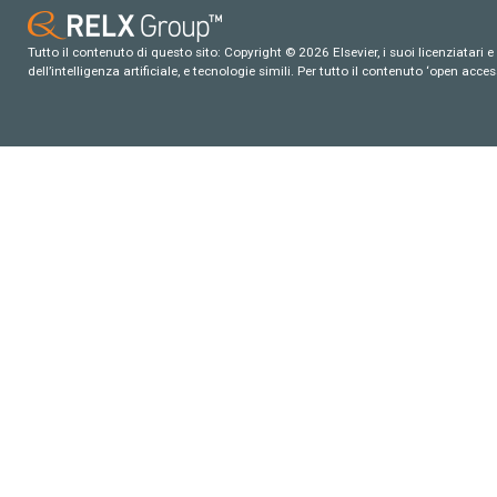
Tutto il contenuto di questo sito: Copyright © 2026 Elsevier, i suoi licenziatari e c
dell’intelligenza artificiale, e tecnologie simili. Per tutto il contenuto ‘open ac