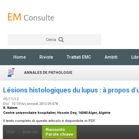
Cerca
Rechercher
Home
Riviste
Trattati EMC
Ambiti
Libr
ANNALES DE PATHOLOGIE
Lésions histologiques du lupus : à propos 
05/11/12
Doi : 10.1016/j.annpat.2012.09.078
K. Kalem
Centre universitaire hospitalier, Hssein Dey, 16040 Alger, Algérie
Il testo completo di questo articolo è disponibile in PDF.
Riassunto
PDF
Articolo
Parole chiave