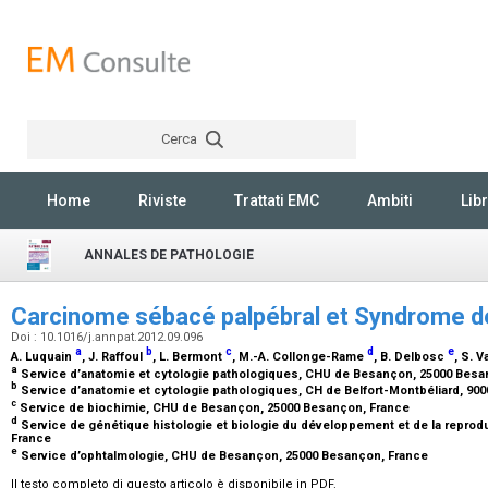
Cerca
Rechercher
Home
Riviste
Trattati EMC
Ambiti
Libr
ANNALES DE PATHOLOGIE
Carcinome sébacé palpébral et Syndrome d
Doi : 10.1016/j.annpat.2012.09.096
a
b
c
d
e
A. Luquain
, J. Raffoul
, L. Bermont
, M.-A. Collonge-Rame
, B. Delbosc
, S. 
a
Service d’anatomie et cytologie pathologiques, CHU de Besançon, 25000 Bes
b
Service d’anatomie et cytologie pathologiques, CH de Belfort-Montbéliard, 900
c
Service de biochimie, CHU de Besançon, 25000 Besançon, France
d
Service de génétique histologie et biologie du développement et de la repro
France
e
Service d’ophtalmologie, CHU de Besançon, 25000 Besançon, France
Il testo completo di questo articolo è disponibile in PDF.