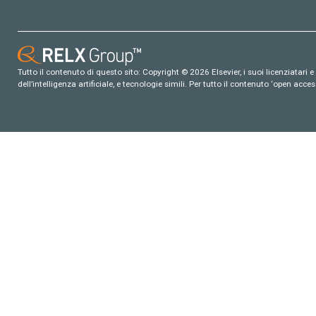
Tutto il contenuto di questo sito: Copyright © 2026 Elsevier, i suoi licenziatari e c
dell’intelligenza artificiale, e tecnologie simili. Per tutto il contenuto ‘open ac