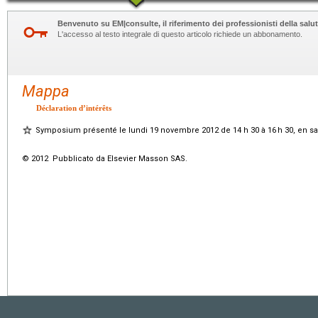
Benvenuto su EM|consulte, il riferimento dei professionisti della salut
L'accesso al testo integrale di questo articolo richiede un abbonamento.
Mappa
Déclaration d’intérêts
Symposium présenté le lundi 19 novembre 2012 de 14
h
30 à 16
h
30, en sa
© 2012 Pubblicato da Elsevier Masson SAS.