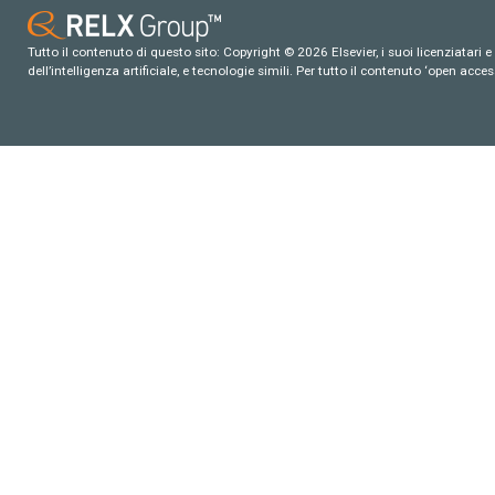
Tutto il contenuto di questo sito: Copyright © 2026 Elsevier, i suoi licenziatari e c
dell’intelligenza artificiale, e tecnologie simili. Per tutto il contenuto ‘open ac