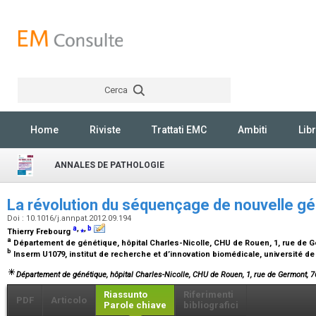
Cerca
Rechercher
Home
Riviste
Trattati EMC
Ambiti
Libr
ANNALES DE PATHOLOGIE
La révolution du séquençage de nouvelle g
Doi : 10.1016/j.annpat.2012.09.194
a
,
⁎
,
b
Thierry Frebourg
a
Département de génétique, hôpital Charles-Nicolle, CHU de Rouen, 1, rue de 
b
Inserm U1079, institut de recherche et d’innovation biomédicale, université d
Département de génétique, hôpital Charles-Nicolle, CHU de Rouen, 1, rue de Germont, 
Riassunto
Riferimenti
PDF
Articolo
Parole chiave
bibliografici