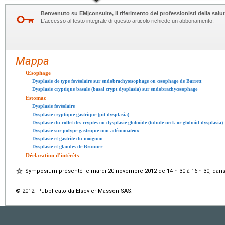
Benvenuto su EM|consulte, il riferimento dei professionisti della salut
L'accesso al testo integrale di questo articolo richiede un abbonamento.
Mappa
Œsophage
Dysplasie de type fovéolaire sur endobrachyœsophage ou œsophage de Barrett
Dysplasie cryptique basale (basal crypt dysplasia) sur endobrachyœsophage
Estomac
Dysplasie fovéolaire
Dysplasie cryptique gastrique (pit dysplasia)
Dysplasie du collet des cryptes ou dysplasie globoïde (tubule neck or globoid dysplasia)
Dysplasie sur polype gastrique non adénomateux
Dysplasie et gastrite du moignon
Dysplasie et glandes de Brunner
Déclaration d’intérêts
Symposium présenté le mardi 20 novembre 2012 de 14
h
30 à 16
h
30, dan
© 2012 Pubblicato da Elsevier Masson SAS.