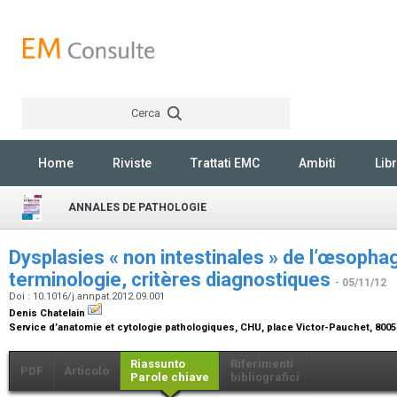
Cerca
Rechercher
Home
Riviste
Trattati EMC
Ambiti
Libr
ANNALES DE PATHOLOGIE
Dysplasies « non intestinales » de l’œsophag
terminologie, critères diagnostiques
- 05/11/12
Doi : 10.1016/j.annpat.2012.09.001
Denis Chatelain
Service d’anatomie et cytologie pathologiques, CHU, place Victor-Pauchet, 800
Riassunto
Riferimenti
PDF
Articolo
Parole chiave
bibliografici