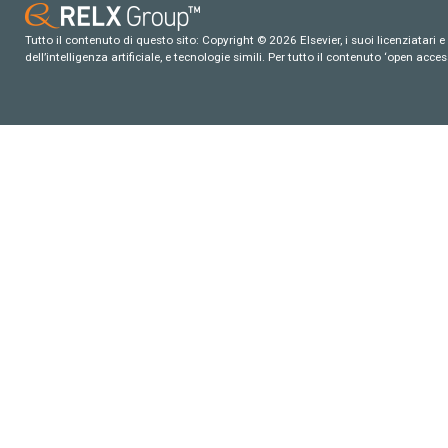
Tutto il contenuto di questo sito: Copyright © 2026 Elsevier, i suoi licenziatari e c
dell’intelligenza artificiale, e tecnologie simili. Per tutto il contenuto ‘open ac