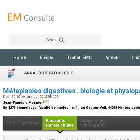
Cerca
Rechercher
Home
Riviste
Trattati EMC
Ambiti
Libr
ANNALES DE PATHOLOGIE
Métaplasies digestives : biologie et physio
Doi : 10.1016/j.annpat.2012.08.004
Jean-François Mosnier
EA 4273 biometadys, faculté de médecine, 1, rue Gaston-Veil, 44035 Nantes ced
Riassunto
Riferimenti
PDF
Articolo
Parole chiave
bibliografici