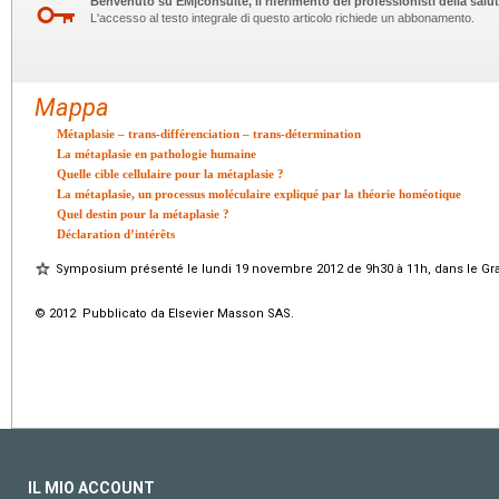
Benvenuto su EM|consulte, il riferimento dei professionisti della salut
L'accesso al testo integrale di questo articolo richiede un abbonamento.
Mappa
Métaplasie – trans-différenciation – trans-détermination
La métaplasie en pathologie humaine
Quelle cible cellulaire pour la métaplasie ?
La métaplasie, un processus moléculaire expliqué par la théorie homéotique
Quel destin pour la métaplasie ?
Déclaration d’intérêts
Symposium présenté le lundi 19 novembre 2012 de 9h30 à 11h, dans le Gr
© 2012 Pubblicato da Elsevier Masson SAS.
IL MIO ACCOUNT