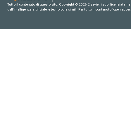
Tutto il contenuto di questo sito: Copyright © 2026 Elsevier, i suoi licenziatari e c
dell’intelligenza artificiale, e tecnologie simili. Per tutto il contenuto ‘open ac