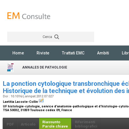
Cerca
Rechercher
Home
Riviste
Trattati EMC
Ambiti
Libr
ANNALES DE PATHOLOGIE
La ponction cytologique transbronchique é
Historique de la technique et évolution des 
Doi : 10.1016/j.annpat.2012.07.027
Laetitia Lacoste-Collin
UF histologie-cytologie, service d’anatomie-pathologique et d’histologie-cytol
TSA 50032, 31059 Toulouse cedex 09, France
Riassunto
Riferimenti
PDF
Articolo
Parole chiave
bibliografici