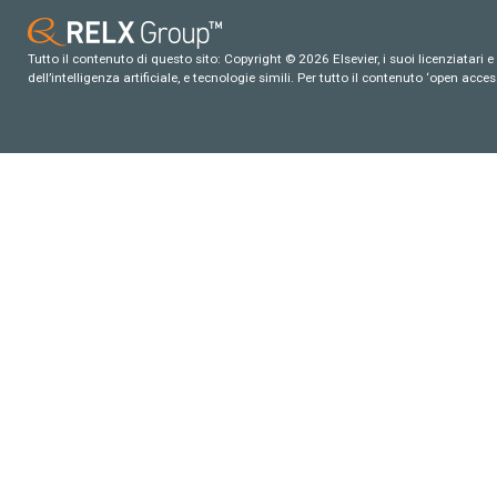
Tutto il contenuto di questo sito: Copyright © 2026 Elsevier, i suoi licenziatari e c
dell’intelligenza artificiale, e tecnologie simili. Per tutto il contenuto ‘open ac