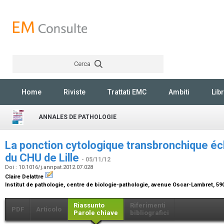
Cerca
Rechercher
Home
Riviste
Trattati EMC
Ambiti
Libr
ANNALES DE PATHOLOGIE
La ponction cytologique transbronchique é
du CHU de Lille
- 05/11/12
Doi : 10.1016/j.annpat.2012.07.028
Claire Delattre
Institut de pathologie, centre de biologie-pathologie, avenue Oscar-Lambret, 59
Riassunto
Riferimenti
PDF
Articolo
Parole chiave
bibliografici