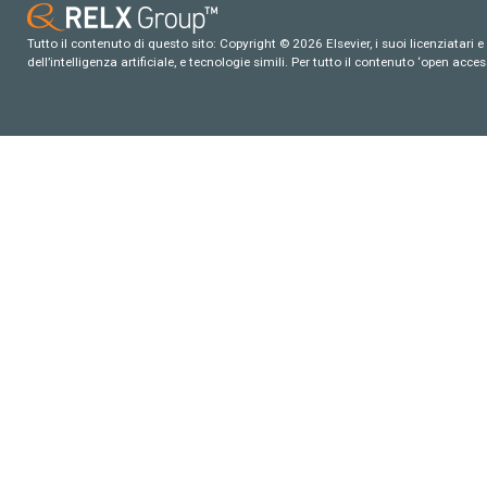
Tutto il contenuto di questo sito: Copyright © 2026 Elsevier, i suoi licenziatari e c
dell’intelligenza artificiale, e tecnologie simili. Per tutto il contenuto ‘open ac