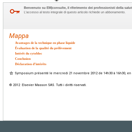
Benvenuto su EM|consulte, il riferimento dei professionisti della salut
L'accesso al testo integrale di questo articolo richiede un abbonamento.
Mappa
Avantages de la technique en phase liquide
Évaluation de la qualité du prélèvement
Intérêt du cytobloc
Conclusion
Déclaration d’intérêts
Symposium présenté le mercredi 21 novembre 2012 de 14h30 à 16h30, en s
© 2012 Elsevier Masson SAS. Tutti i diritti riservati.