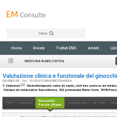
Cerca
Rechercher
Home
Riviste
Trattati EMC
Ambiti
Libr
MEDICINA RIABILITATIVA
Valutazione clinica e funzionale del ginocch
[26-008-E-20] - Doi : 10.1016/S1283-078X(13)64503-4
Y. Chatrenet
:
Kinésithérapeute cadre de santé, chef des services de rééduc
Clinique de rééducation Sancellemoz, 150, promenade Marie-Curie, 74190 Pass
Riassunto
PDF
Articolo
Iconografia
Test
Co
Parole chiave