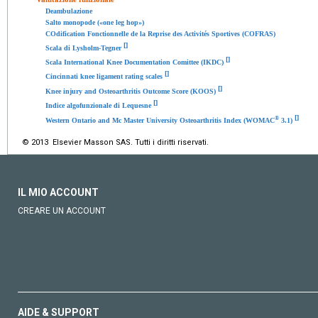
Deambulazione
Salto monopode («one leg hop»)
COdification Fonctionnelle de la Reprise des Activités Sportives (COFRAS)
[
]
Scala di Lysholm-Tegner
[
]
Scala International Knee Documentation Comittee (IKDC)
[
]
Cincinnati knee ligament rating scales
[
]
Knee injury and Osteoarthritis Outcome Score (KOOS)
[
]
Indice algofunzionale di Lequesne
[
]
®
Western Ontario and Mc Master University Osteoarthritis Index (WOMAC
3.1)
© 2013 Elsevier Masson SAS. Tutti i diritti riservati.
IL MIO ACCOUNT
CREARE UN ACCOUNT
AIDE & SUPPORT