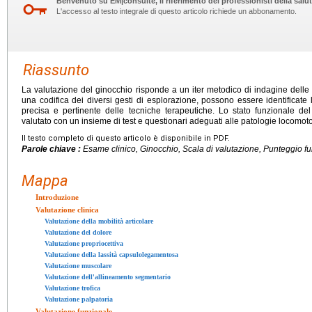
Benvenuto su EM|consulte, il riferimento dei professionisti della salut
L'accesso al testo integrale di questo articolo richiede un abbonamento.
Riassunto
La valutazione del ginocchio risponde a un iter metodico di indagine delle 
una codifica dei diversi gesti di esplorazione, possono essere identificate l
precisa e pertinente delle tecniche terapeutiche. Lo stato funzionale del 
valutato con un insieme di test e questionari adeguati alle patologie locomoto
Il testo completo di questo articolo è disponibile in PDF.
Parole chiave :
Esame clinico, Ginocchio, Scala di valutazione, Punteggio f
Mappa
Introduzione
Valutazione clinica
Valutazione della mobilità articolare
Valutazione del dolore
Valutazione propriocettiva
Valutazione della lassità capsulolegamentosa
Valutazione muscolare
Valutazione dell'allineamento segmentario
Valutazione trofica
Valutazione palpatoria
Valutazione funzionale